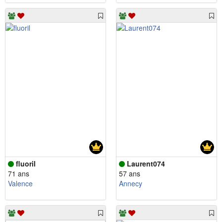
fluoril
Laurent074
71 ans
57 ans
Valence
Annecy