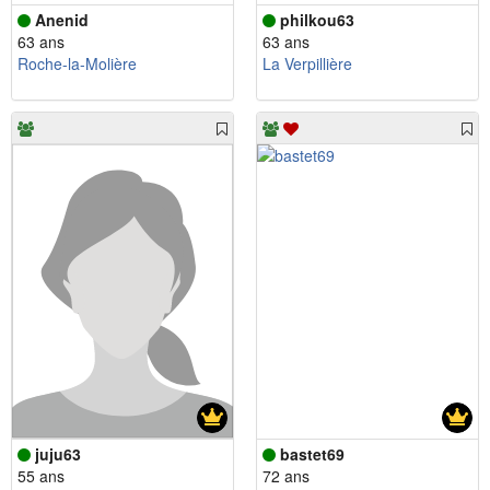
Anenid
philkou63
63 ans
63 ans
Roche-la-Molière
La Verpillière
juju63
bastet69
55 ans
72 ans