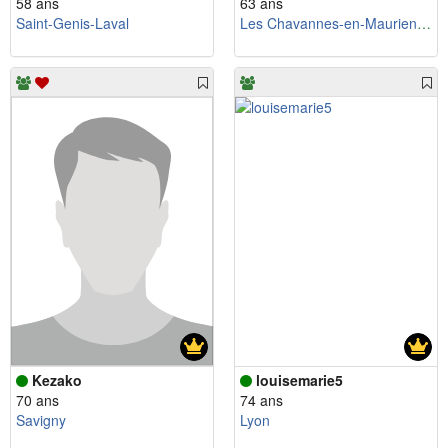
58 ans
63 ans
Saint-Genis-Laval
Les Chavannes-en-Maurienne
Kezako
louisemarie5
70 ans
74 ans
Savigny
Lyon