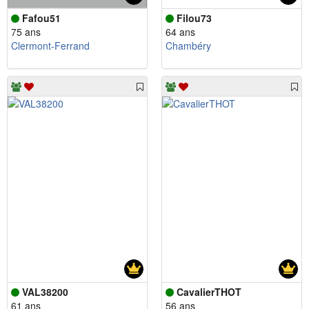
Fafou51
Filou73
75 ans
64 ans
Clermont-Ferrand
Chambéry
VAL38200
CavalierTHOT
61 ans
56 ans