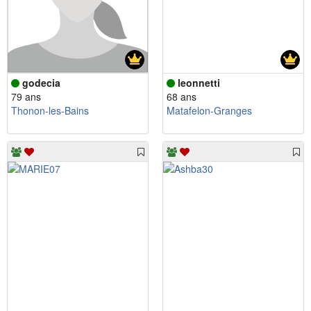
godecia
leonnetti
79 ans
68 ans
Thonon-les-Bains
Matafelon-Granges