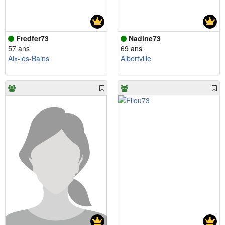
Fredfer73
Nadine73
57 ans
69 ans
Aix-les-Bains
Albertville