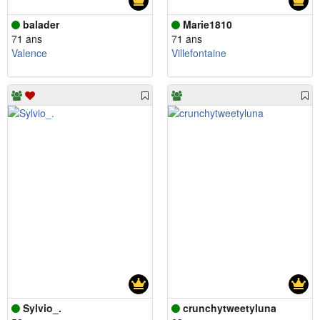
balader
Marie1810
71 ans
71 ans
Valence
Villefontaine
Sylvio_.
crunchytweetyluna