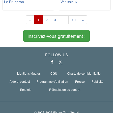
Le Brugeron
Vénissieux
«
1
2
3
...
10
»
Inscrivez-vous gratuitement !
FOLLOW US
Mentions légales
CGU
Charte de confidentialité
Aide et contact
Programme d'affiliation
Presse
Publicité
Emplois
Rétractation du contrat
© 2005-2026 50plus-Treff GmbH