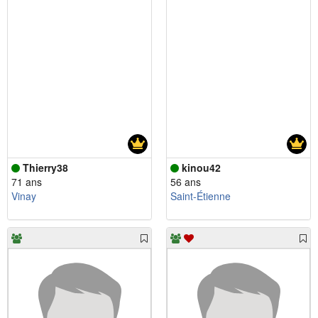
Thierry38
kinou42
71 ans
56 ans
Vinay
Saint-Étienne