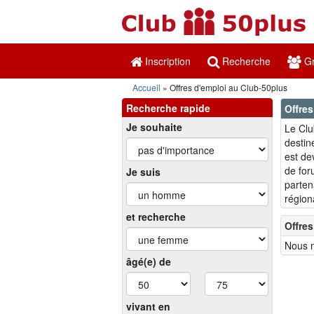
Inscription
Recherche
Gr
Accueil
Offres d'emploi au Club-50plus
Recherche rapide
Offre
Je souhaite
Le Clu
destin
est de
de for
Je suis
parten
région
et recherche
Offres
Nous n
âgé(e) de
vivant en