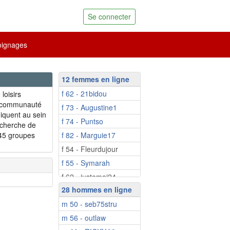
Se connecter
ignages
12 femmes en ligne
f 62 - 21bidou
loisirs
la communauté
f 73 - Augustine1
iquent au sein
f 74 - Puntso
echerche de
 45 groupes
f 82 - Marguie17
.
f 54 - Fleurdujour
f 55 - Symarah
f 62 - justemoi24
28 hommes en ligne
f 70 - lilimarlene
m 50 - seb75stru
f 71 - Marie1810
m 56 - outlaw
f 74 - madaphnee