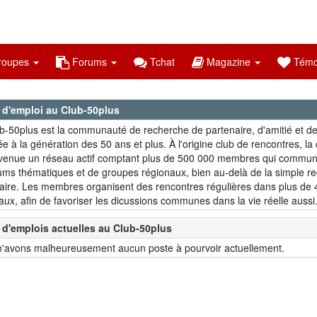
oupes
Forums
Tchat
Magazine
Témo
s d'emploi au Club-50plus
b-50plus est la communauté de recherche de partenaire, d'amitié et de 
ée à la génération des 50 ans et plus. À l'origine club de rencontres, 
venue un réseau actif comptant plus de 500 000 membres qui commun
ums thématiques et de groupes régionaux, bien au-delà de la simple r
aire. Les membres organisent des rencontres régulières dans plus de
aux, afin de favoriser les dicussions communes dans la vie réelle aussi
 d'emplois actuelles au Club-50plus
'avons malheureusement aucun poste à pourvoir actuellement.