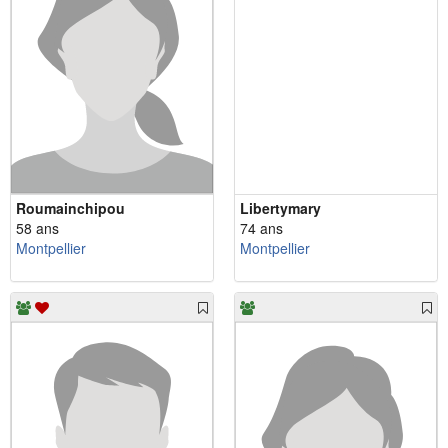
Roumainchipou
Libertymary
58 ans
74 ans
Montpellier
Montpellier