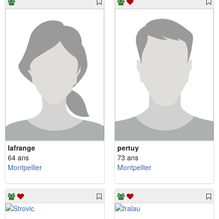
lafrange
pertuy
64 ans
73 ans
Montpellier
Montpellier