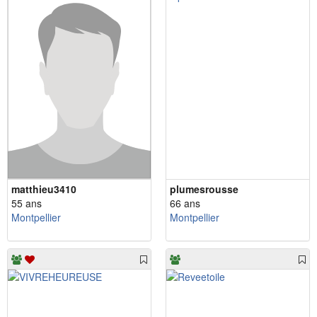
matthieu3410
plumesrousse
55 ans
66 ans
Montpellier
Montpellier