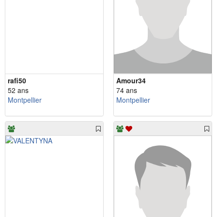
rafi50
Amour34
52 ans
74 ans
Montpellier
Montpellier