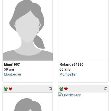
Mimi1967
Rolande34880
59 ans
68 ans
Montpellier
Montpellier