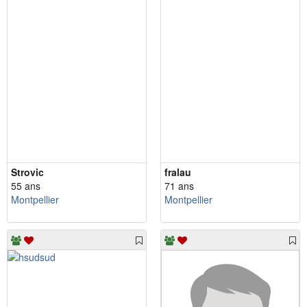
Strovic
fralau
55 ans
71 ans
Montpellier
Montpellier