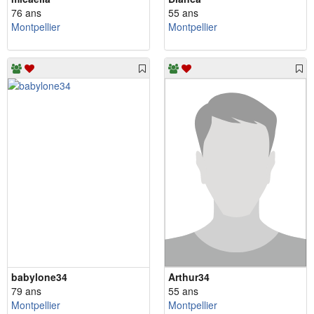
76 ans
55 ans
Montpellier
Montpellier
babylone34
Arthur34
79 ans
55 ans
Montpellier
Montpellier