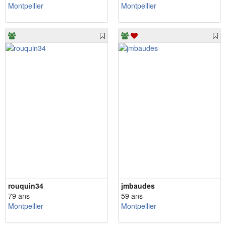
Montpellier
Montpellier
rouquin34
jmbaudes
79 ans
59 ans
Montpellier
Montpellier