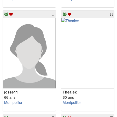
josse11
Thealex
66 ans
60 ans
Montpellier
Montpellier