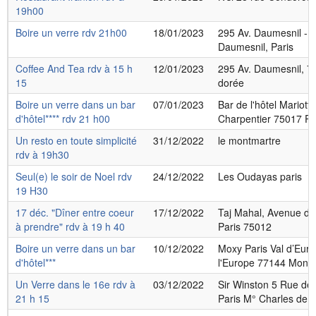
19h00
Boire un verre rdv 21h00
18/01/2023
295 Av. Daumesnil - 
Daumesnil, Paris
Coffee And Tea rdv à 15 h
12/01/2023
295 Av. Daumesnil, 7
15
dorée
Boire un verre dans un bar
07/01/2023
Bar de l'hôtel Mariott
d'hôtel**** rdv 21 h00
Charpentier 75017 Pa
Un resto en toute simplicité
31/12/2022
le montmartre
rdv à 19h30
Seul(e) le soir de Noel rdv
24/12/2022
Les Oudayas paris
19 H30
17 déc. "Dîner entre coeur
17/12/2022
Taj Mahal, Avenue de
à prendre" rdv à 19 h 40
Paris 75012
Boire un verre dans un bar
10/12/2022
Moxy Paris Val d’Euro
d'hôtel***
l'Europe 77144 Monté
Un Verre dans le 16e rdv à
03/12/2022
Sir Winston 5 Rue de
21 h 15
Paris M° Charles de ga