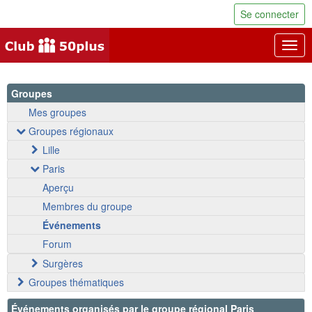
Se connecter
Togg
navig
Groupes
Mes groupes
Groupes régionaux
Lille
Paris
Aperçu
Membres du groupe
Événements
Forum
Surgères
Groupes thématiques
Événements organisés par le groupe régional Paris