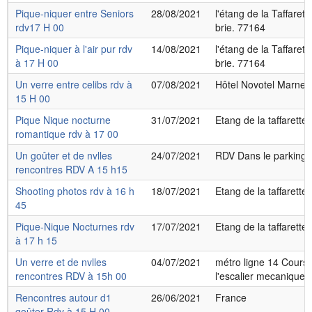
Pique-niquer entre Seniors
28/08/2021
l'étang de la Taffarett
rdv17 H 00
brie. 77164
Pique-niquer à l'air pur rdv
14/08/2021
l'étang de la Taffarett
à 17 H 00
brie. 77164
Un verre entre celibs rdv à
07/08/2021
Hôtel Novotel Marne L
15 H 00
Pique Nique nocturne
31/07/2021
Etang de la taffarette
romantique rdv à 17 00
Un goûter et de nvlles
24/07/2021
RDV Dans le parking
rencontres RDV A 15 h15
Shooting photos rdv à 16 h
18/07/2021
Etang de la taffarette
45
Pique-Nique Nocturnes rdv
17/07/2021
Etang de la taffarette
à 17 h 15
Un verre et de nvlles
04/07/2021
métro ligne 14 Cours 
rencontres RDV à 15h 00
l'escalier mecanique
Rencontres autour d1
26/06/2021
France
goûter Rdv à 15 H 00