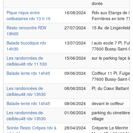
dorée
Pique nique entre
16/08/2024
Rdv aux Etangs de la 
celibataires rdv 13 h 15
Ferrrières en brie 77
Resto rencontre RDV
27/07/2024
15 Av. de Lingenfeld,
19h00
Balade bucolique rdv
13/07/2024
l auto ecole 7 Pl. Fu
14h30
77600 Bussy-Saint-G
Les randonnées de
15/06/2024
sur le parking façe à 
cielbleu48 rdv 11 h30
Balade lente rdv 14h45
09/06/2024
Coiffeur 11 Pl. Fulge
77600 Bussy-Saint-G
Les randonnées de
08/06/2024
Pl. du Cœur Battant 
cielbleu48 rdv 13h30
Balade lente rdv 14h45
08/06/2024
devant le coiffeur
Les randonnées de
01/06/2024
parking du cimetière
cielbleu48 rdv 13h30
village
Soirée Resto Crêpes rdv à
28/04/2024
Crêperie Le Menhir 2