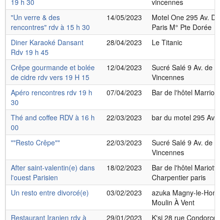
19 h 30
vincennes
"Un verre & des
14/05/2023
Motel One 295 Av. Da
rencontres" rdv à 15 h 30
Paris M° Pte Dorée
Diner Karaoké Dansant
28/04/2023
Le Titanic
Rdv 19 h 45
Crêpe gourmande et bolée
12/04/2023
Sucré Salé 9 Av. de 
de cidre rdv vers 19 H 15
Vincennes
Apéro rencontres rdv 19 h
07/04/2023
Bar de l'hôtel Marriott*
30
Thé and coffee RDV à 16 h
22/03/2023
bar du motel 295 Av. 
00
""Resto Crêpe""
22/03/2023
Sucré Salé 9 Av. de 
Vincennes
After saint-valentin(e) dans
18/02/2023
Bar de l'hôtel Mariott
l'ouest Parisien
Charpentier paris
Un resto entre divorcé(e)
03/02/2023
azuka Magny-le-Hong
Moulin À Vent
Restaurant Iranien rdv à
29/01/2023
K'si 28 rue Condorcet