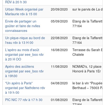
RDV à 20 h 30
Urban Week organisé par
20/09/2020
sur le parvis de La dé
Marlaurie rdv à 15 00
Envie de partager un
05/09/2020
Etang de la Taffarette
goûter et faire de nvlles
77164
connaissances
Un pique-nique au bord de
22/08/2020
Etang de la Taffarette
l'eau rdv à 13 H 00
77164
L'apéro au mois d'août
16/08/2020
Terrasse du Sarah Be
organisé par eee_boo rdv
Chatele
à 20 H OO
Apéro des aoûtiens
11/08/2020
NOMAD's, 12 place d
organisé par eee_boo rdv
Honoré à Paris 1Er
à 19h30
"Un apéro à Paris"
04/08/2020
le bar à vin "Poupée"
organisé par Nathdeno rdv
Berthaud – 75003 PAr
à 19 h 00
PIC NIC 77 rdv à 17 h 30
01/08/2020
Etang de la Taffarette
77164