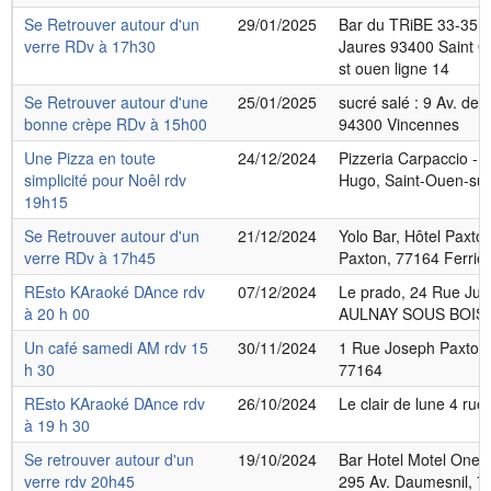
Se Retrouver autour d'un
29/01/2025
Bar du TRiBE 33-35 
verre RDv à 17h30
Jaures 93400 Saint O
st ouen ligne 14
Se Retrouver autour d'une
25/01/2025
sucré salé : 9 Av. de 
bonne crèpe RDv à 15h00
94300 Vincennes
Une Pizza en toute
24/12/2024
Pizzeria Carpaccio - 
simplicité pour Noêl rdv
Hugo, Saint-Ouen-sur
19h15
Se Retrouver autour d'un
21/12/2024
Yolo Bar, Hôtel Paxto
verre RDv à 17h45
Paxton, 77164 Ferrièr
REsto KAraoké DAnce rdv
07/12/2024
Le prado, 24 Rue Jule
à 20 h 00
AULNAY SOUS BOIS
Un café samedi AM rdv 15
30/11/2024
1 Rue Joseph Paxton,
h 30
77164
REsto KAraoké DAnce rdv
26/10/2024
Le clair de lune 4 ru
à 19 h 30
Se retrouver autour d'un
19/10/2024
Bar Hotel Motel One 
verre rdv 20h45
295 Av. Daumesnil, 7