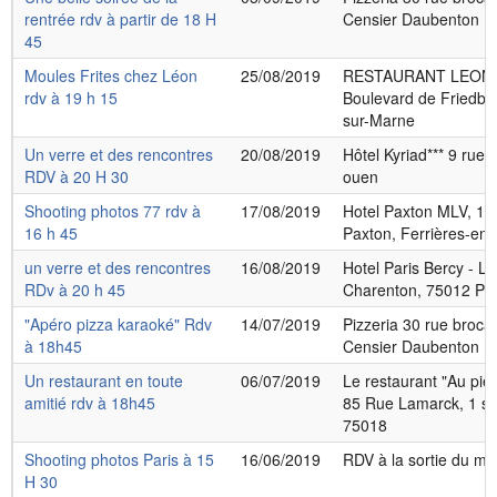
rentrée rdv à partir de 18 H
Censier Daubenton
45
Moules Frites chez Léon
25/08/2019
RESTAURANT LEON 
rdv à 19 h 15
Boulevard de Friedber
sur-Marne
Un verre et des rencontres
20/08/2019
Hôtel Kyriad*** 9 rue 
RDV à 20 H 30
ouen
Shooting photos 77 rdv à
17/08/2019
Hotel Paxton MLV, 1
16 h 45
Paxton, Ferrières-en-
un verre et des rencontres
16/08/2019
Hotel Paris Bercy - L
RDv à 20 h 45
Charenton, 75012 Par
"Apéro pizza karaoké" Rdv
14/07/2019
Pizzeria 30 rue broc
à 18h45
Censier Daubenton
Un restaurant en toute
06/07/2019
Le restaurant "Au pie
amitié rdv à 18h45
85 Rue Lamarck, 1 sq
75018
Shooting photos Paris à 15
16/06/2019
RDV à la sortie du m
H 30