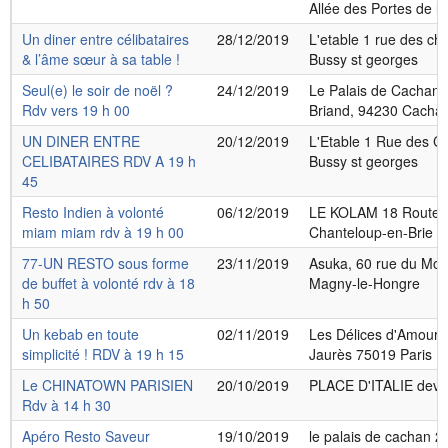
Allée des Portes de la
Un diner entre célibataires
28/12/2019
L'etable 1 rue des c
& l’âme sœur à sa table !
Bussy st georges
Seul(e) le soir de noël ?
24/12/2019
Le Palais de Cachan 
Rdv vers 19 h 00
Briand, 94230 Cacha
UN DINER ENTRE
20/12/2019
L'Etable 1 Rue des C
CELIBATAIRES RDV A 19 h
Bussy st georges
45
Resto Indien à volonté
06/12/2019
LE KOLAM 18 Route d
miam miam rdv à 19 h 00
Chanteloup-en-Brie
77-UN RESTO sous forme
23/11/2019
Asuka, 60 rue du Mou
de buffet à volonté rdv à 18
Magny-le-Hongre
h 50
Un kebab en toute
02/11/2019
Les Délices d'Amour 
simplicité ! RDV à 19 h 15
Jaurès 75019 Paris
Le CHINATOWN PARISIEN
20/10/2019
PLACE D'ITALIE devan
Rdv à 14 h 30
Apéro Resto Saveur
19/10/2019
le palais de cachan 27