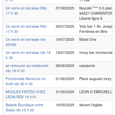
h 15
77164
Un verre en terrasse Rdv
07/08/2025
Novotel **** 3-5 place
17 h 30
94227 CHARENTON 
Liberté ligne 8
Un verre en terrasse Rdv
29/07/2025
Yolo bar 1 Av. Josep
17 h 30
Ferrières-en-Brie
Un verre en terrasse rdv
19/07/2025
Motel One
20H30
Un verre en terrasse rdv 18
18/07/2025
moxy bar montevrain
h 30
se retrouver au restaurant
28/06/2025
carpaccio
rdv 19 H 30
Promenade Nocturne en
21/06/2025
Place auguste trezy F
forêt rdv 20 h 30
MOULES FRITES CHEZ
31/05/2025
LEON D EBRUXELLES v
LEON RDV 19 h15
Balade Bucolique entre
16/05/2025
devant l'eglise
Solos rdv 15 h 00