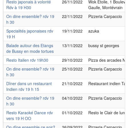
Resto japonais à volonté
26/11/2022
Wok Etoile, 1 Bouleva
Rdv à 19 H30
Gaulle, Montévrain
On dine ensemble? rdv 19
22/11/2022
Pizzeria Carpaccio
h 30
Specialités japonaises rdv
19/11/2022
azuka
19 H
Balade autour des Etangs
13/11/2022
bussy st georges
de Bussy en mode tortues
Resto Italien rdv 19h30
29/10/2022
Pizza des arcades Noi
On dine ensemble? rdv 19
25/10/2022
Pizzeria Carpaccio
h 30
Dîner dans un restaurant
21/10/2022
Restaurant indien Taj
Indien rdv 19 h 15
On dine ensemble? rdv 19
04/10/2022
Pizzeria Carpaccio
h 30
Resto Karaoké Dance rdv
01/10/2022
Resto le Clair de lu
vers 19 H OO
On dîne ensemble ce soir?
26/09/2022
Pizzeria Carpaccio