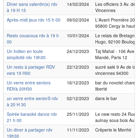
Dîner sans valentin(e) rdv
14/02/2024
Les officiers 3 Av. d
à 19 H 15
Vincennes
Après-midi jeux rdv 15 h 00
09/02/2024
L'Avant Première 20 
95800 Cergy le haut
Resto couscous rdv à 19 h
10/01/2024
Le relais de Bretagne 
00
Hugo, 92100 Boulogne
Un Indien en toute
24/12/2023
Taj Mahal - 106 Aven
simplicité rdv 19h30
Mandé, Paris 12
Un resto à partager RDV
22/12/2023
sucré salé 9 Av de la
vers 19 H00
vincennes 94300
Un verre entre seniors
16/12/2023
bar du novotel charen
RDVà 20H30
liberté
un verre entre seniorS rdv
02/12/2023
dans le bar
à 20 H 30
Soirée karaoké dance rdv
25/11/2023
Le new resto 24 Rue J
21 h 00
aulnay sous bois Aul
Un diner à partager rdv
11/11/2023
Crêperie le Menhir
19h30