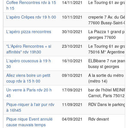
Coffee Rencontres rdv à 15
14/11/2021
Le Touring 61 av gra
h 15
L'apéro Crêpes rdv 19 h 00
10/11/2021
creperie 7 Av. du Gén
77600 Bussy-Saint-G
L'apéro pizza rencontres
30/10/2021
La Piazza 1 grand pla
georges 77600
"L'Apéro Rencontres + si
23/10/2021
Le Touring 61 av gra
affinités" rdv 19h30
75016 M° Argentine l
L'apéro couscous à 19 h
16/10/2021
ELBibane 7 rue jean
30
bussy st georges
Allez viens boire un petit
09/10/2021
A la sortie du métro C
coup rdv à 15 h 00
(métro 14)
Un verre à Paris rdv 20 h
17/09/2021
bar de l'hôtel MEINI
45
Carnot, Paris 75012
Pique-niquer à l'air pur rdv
11/09/2021
RDV Dans le parking
à 16h45
Pique nique Event annulé
04/09/2021
Rdv devant
cause mauvais temps