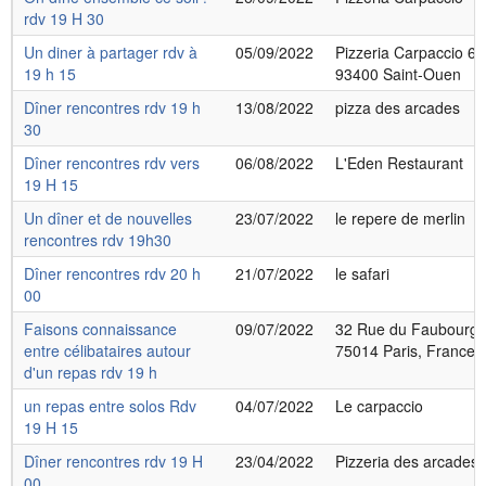
rdv 19 H 30
Un diner à partager rdv à
05/09/2022
Pizzeria Carpaccio 65
19 h 15
93400 Saint-Ouen
Dîner rencontres rdv 19 h
13/08/2022
pizza des arcades
30
Dîner rencontres rdv vers
06/08/2022
L'Eden Restaurant
19 H 15
Un dîner et de nouvelles
23/07/2022
le repere de merlin
rencontres rdv 19h30
Dîner rencontres rdv 20 h
21/07/2022
le safari
00
Faisons connaissance
09/07/2022
32 Rue du Faubourg 
entre célibataires autour
75014 Paris, France
d'un repas rdv 19 h
un repas entre solos Rdv
04/07/2022
Le carpaccio
19 H 15
Dîner rencontres rdv 19 H
23/04/2022
Pizzeria des arcades
00