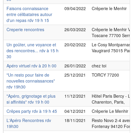
Faisons connaissance
09/04/2022
Crêperie le Menhir
entre célibataires autour
d'un repas rdv 19 h 15
Creperie rencontres
26/03/2022
Crêperie le Menhir Va
Toscane 77700 Serris
Un goûter, une voyance et
20/02/2022
Le Cosy Montparnass
des rencontres... rdv à 15 h
Vaugirard 75015 Pari
30
Apéro virtuel rdv à 20 h 00
26/01/2022
chez toi
"Un resto pour faire de
25/12/2021
TORCY 77200
nouvelles connaissances"
rdv 19h30
"Apéro, grignotage et plus
11/12/2021
Hôtel Paris Bercy - L
si affinités" rdv 19 h 00
Charenton, Paris,
Crêpes party rdv à 19 h 45
04/12/2021
Crêperie Le Menhir
L'Apéro Rencontres rdv
18/11/2021
Resto Novo 2-4 avenu
19h30
Fontenay 94120 Font