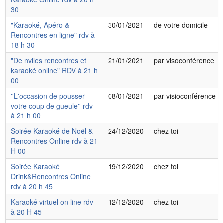
30
"Karaoké, Apéro &
30/01/2021
de votre domicile
Rencontres en ligne" rdv à
18 h 30
"De nvlles rencontres et
21/01/2021
par visoconférence
karaoké online" RDV à 21 h
00
''L'occasion de pousser
08/01/2021
par visioconférence
votre coup de gueule'' rdv
à 21 h 00
Soirée Karaoké de Noël &
24/12/2020
chez toi
Rencontres Online rdv à 21
H 00
Soirée Karaoké
19/12/2020
chez toi
Drink&Rencontres Online
rdv à 20 h 45
Karaoké virtuel on line rdv
12/12/2020
chez toi
à 20 H 45