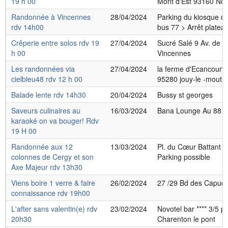
19 h 00
Mont d'Est 93160 Noi
Randonnée à Vincennes
28/04/2024
Parking du kiosque de
rdv 14h00
bus 77 > Arrêt platea
Crêperie entre solos rdv 19
27/04/2024
Sucré Salé 9 Av. de 
h 00
Vincennes
Les randonnées via
27/04/2024
la ferme d'Ecancourt 
cielbleu48 rdv 12 h 00
95280 jouy-le -moutie
Balade lente rdv 14h30
20/04/2024
Bussy st georges
Saveurs culinaires au
16/03/2024
Bana Lounge Au 88 r
karaoké on va bouger! Rdv
19 H 00
Randonnée aux 12
13/03/2024
Pl. du Cœur Battant 
colonnes de Cergy et son
Parking possible
Axe Majeur rdv 13h30
Viens boire 1 verre & faire
26/02/2024
27 /29 Bd des Capuci
connaissance rdv 19h00
L'after sans valentin(e) rdv
23/02/2024
Novotel bar **** 3/5 p
20h30
Charenton le pont