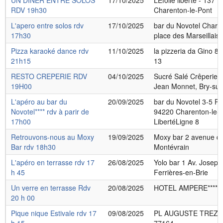
UN DINER ENTRE SOLOS
17/10/2025
LEfolie liberte - 137
RDV 19h30
Charenton-le-Pont
L'apero entre solos rdv
17/10/2025
bar du Novotel Charen
17h30
place des Marseillais
Pizza karaoké dance rdv
11/10/2025
la pizzeria da Gino 80
21h15
13
RESTO CREPERIE RDV
04/10/2025
Sucré Salé Crêperie -
19H00
Jean Monnet, Bry-su
L'apéro au bar du
20/09/2025
bar du Novotel 3-5 Pl.
Novotel**** rdv à parir de
94220 Charenton-le-
17h00
LibertéLigne 8
Retrouvons-nous au Moxy
19/09/2025
Moxy bar 2 avenue de
Bar rdv 18h30
Montévrain
L'apéro en terrasse rdv 17
26/08/2025
Yolo bar 1 Av. Josep
h 45
Ferrières-en-Brie
Un verre en terrasse Rdv
20/08/2025
HOTEL AMPERE****
20 h 00
Pique nique Estivale rdv 17
09/08/2025
PL AUGUSTE TREZY F