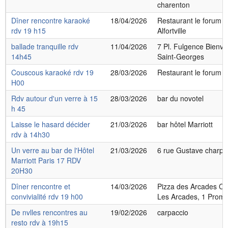
charenton
Dîner rencontre karaoké
18/04/2026
Restaurant le forum 8
rdv 19 h15
Alfortville
ballade tranquille rdv
11/04/2026
7 Pl. Fulgence Bienv
14h45
Saint-Georges
Couscous karaoké rdv 19
28/03/2026
Restaurant le forum Alf
H00
Rdv autour d'un verre à 15
28/03/2026
bar du novotel
h 45
Laisse le hasard décider
21/03/2026
bar hôtel Marriott
rdv à 14h30
Un verre au bar de l'Hôtel
21/03/2026
6 rue Gustave charpen
Marriott Paris 17 RDV
20H30
Dîner rencontre et
14/03/2026
Pizza des Arcades C
convivialité rdv 19 h00
Les Arcades, 1 Prom. 
De nvlles rencontres au
19/02/2026
carpaccio
resto rdv à 19h15