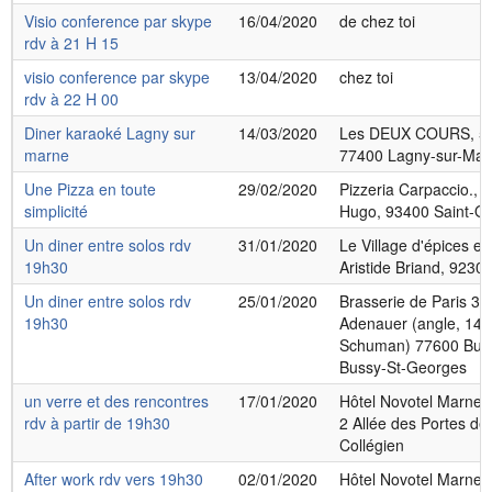
Visio conference par skype
16/04/2020
de chez toi
rdv à 21 H 15
visio conference par skype
13/04/2020
chez toi
rdv à 22 H 00
Diner karaoké Lagny sur
14/03/2020
Les DEUX COURS, 5 R
marne
77400 Lagny-sur-Mar
Une Pizza en toute
29/02/2020
Pizzeria Carpaccio., 
simplicité
Hugo, 93400 Saint-O
Un diner entre solos rdv
31/01/2020
Le Village d'épices e
19h30
Aristide Briand, 92300
Un diner entre solos rdv
25/01/2020
Brasserie de Paris 3
19h30
Adenauer (angle, 14 
Schuman) 77600 Buss
Bussy-St-Georges
un verre et des rencontres
17/01/2020
Hôtel Novotel Marne L
rdv à partir de 19h30
2 Allée des Portes de
Collégien
After work rdv vers 19h30
02/01/2020
Hôtel Novotel Marne L