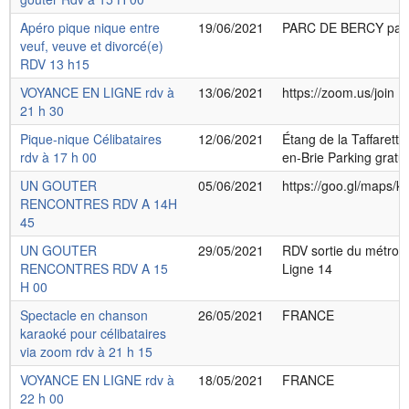
Apéro pique nique entre
19/06/2021
PARC DE BERCY pari
veuf, veuve et divorcé(e)
RDV 13 h15
VOYANCE EN LIGNE rdv à
13/06/2021
https://zoom.us/join
21 h 30
Pique-nique Célibataires
12/06/2021
Étang de la Taffarett
rdv à 17 h 00
en-Brie Parking gratui
UN GOUTER
05/06/2021
https://goo.gl/maps
RENCONTRES RDV A 14H
45
UN GOUTER
29/05/2021
RDV sortie du métro C
RENCONTRES RDV A 15
Ligne 14
H 00
Spectacle en chanson
26/05/2021
FRANCE
karaoké pour célibataires
via zoom rdv à 21 h 15
VOYANCE EN LIGNE rdv à
18/05/2021
FRANCE
22 h 00