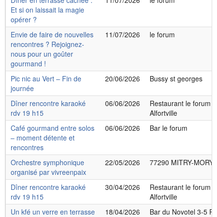
Dîner en terrasse cachée :
11/07/2026
le forum
Et si on laissait la magie
opérer ?
Envie de faire de nouvelles
11/07/2026
le forum
rencontres ? Rejoignez-
nous pour un goûter
gourmand !
Pic nic au Vert – Fin de
20/06/2026
Bussy st georges
journée
Dîner rencontre karaoké
06/06/2026
Restaurant le forum 8
rdv 19 h15
Alfortville
Café gourmand entre solos
06/06/2026
Bar le forum
– moment détente et
rencontres
Orchestre symphonique
22/05/2026
77290 MITRY-MORY
organisé par vivreenpaix
Dîner rencontre karaoké
30/04/2026
Restaurant le forum 8
rdv 19 h15
Alfortville
Un kfé un verre en terrasse
18/04/2026
Bar du Novotel 3-5 Pl.