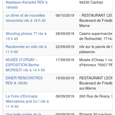
Asiatique+Karaoké RDV à
94230 Cachan
19h400
un dîner et de nouvelles
06/10/2019
- RESTAURANT LEO
rencontres rdv à 19 h 30
Boulevard de Friedberg
Marne
Shooting photos 77 rdv à
28/09/2019
Casino supermarché
15 h 45
de Rothschild, 77164 
Randonnée en vélo rdv à
22/09/2019
rdv sur le parvis de la
11 h 00
plaisance.
MUSÉE D'ORSAY –
17/09/2019
Musée d'Orsay 1 rue 
EXPOSITION Berthe
d'Honneur 75007 PARI
MORISOT rdv à 14 h 00
DINER RENCONTRES
15/09/2019
RESTAURANT LEON 
RDV A 19h30
Boulevard de Friedber
sur-Marne
La Foire d'Emmaüs
06/09/2019
260 Rue de Rosny, 93
Alternatives and Co ! rdv à
11 H 30
Une belle soirée de la
05/09/2019
Pizzeria 30 rue broc