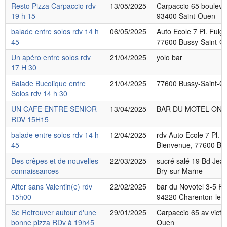
Resto Pizza Carpaccio rdv
13/05/2025
Carpaccio 65 bouleva
19 h 15
93400 Saint-Ouen
balade entre solos rdv 14 h
06/05/2025
Auto Ecole 7 Pl. Fulg
45
77600 Bussy-Saint-G
Un apéro entre solos rdv
21/04/2025
yolo bar
17 H 30
Balade Bucolique entre
21/04/2025
77600 Bussy-Saint-G
Solos rdv 14 h 30
UN CAFE ENTRE SENIOR
13/04/2025
BAR DU MOTEL ONE
RDV 15H15
balade entre solos rdv 14 h
12/04/2025
rdv Auto Ecole 7 Pl. 
45
Bienvenue, 77600 Bu
Des crêpes et de nouvelles
22/03/2025
sucré salé 19 Bd Jea
connaissances
Bry-sur-Marne
After sans Valentin(e) rdv
22/02/2025
bar du Novotel 3-5 Pl.
15h00
94220 Charenton-le-
Se Retrouver autour d'une
29/01/2025
Carpaccio 65 av victo
bonne pizza RDv à 19h45
Ouen