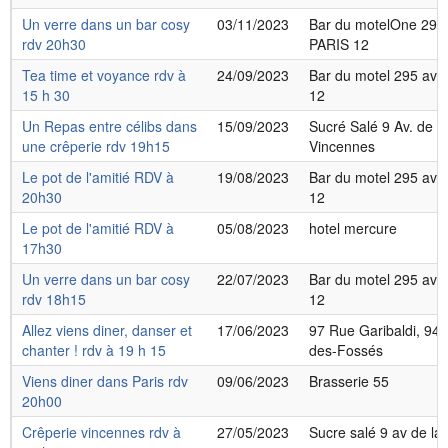
Un verre dans un bar cosy
03/11/2023
Bar du motelOne 295 
rdv 20h30
PARIS 12
Tea time et voyance rdv à
24/09/2023
Bar du motel 295 av 
15 h 30
12
Un Repas entre célibs dans
15/09/2023
Sucré Salé 9 Av. de 
une crêperie rdv 19h15
Vincennes
Le pot de l'amitié RDV à
19/08/2023
Bar du motel 295 av 
20h30
12
Le pot de l'amitié RDV à
05/08/2023
hotel mercure
17h30
Un verre dans un bar cosy
22/07/2023
Bar du motel 295 av 
rdv 18h15
12
Allez viens diner, danser et
17/06/2023
97 Rue Garibaldi, 94
chanter ! rdv à 19 h 15
des-Fossés
Viens diner dans Paris rdv
09/06/2023
Brasserie 55
20h00
Crêperie vincennes rdv à
27/05/2023
Sucre salé 9 av de la