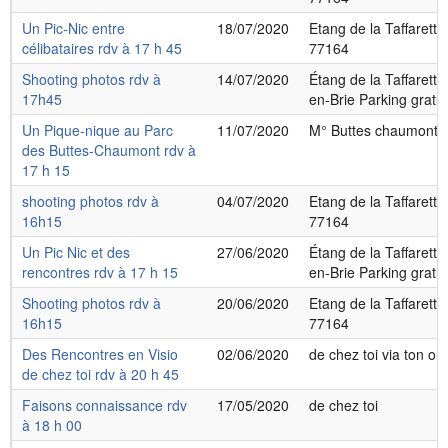
Un Pic-Nic entre
18/07/2020
Etang de la Taffarette
célibataires rdv à 17 h 45
77164
Shooting photos rdv à
14/07/2020
Étang de la Taffarett
17h45
en-Brie Parking gratui
Un Pique-nique au Parc
11/07/2020
M° Buttes chaumont 
des Buttes-Chaumont rdv à
17 h 15
shooting photos rdv à
04/07/2020
Etang de la Taffarette
16h15
77164
Un Pic Nic et des
27/06/2020
Étang de la Taffarett
rencontres rdv à 17 h 15
en-Brie Parking gratui
Shooting photos rdv à
20/06/2020
Etang de la Taffarette
16h15
77164
Des Rencontres en Visio
02/06/2020
de chez toi via ton ord
de chez toi rdv à 20 h 45
Faisons connaissance rdv
17/05/2020
de chez toi
à 18 h 00