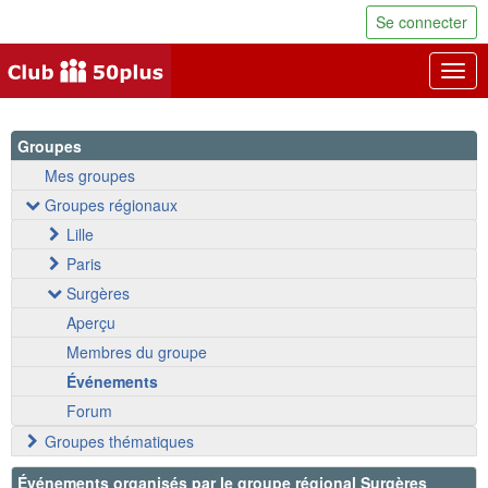
Se connecter
Togg
navig
Groupes
Mes groupes
Groupes régionaux
Lille
Paris
Surgères
Aperçu
Membres du groupe
Événements
Forum
Groupes thématiques
Événements organisés par le groupe régional Surgères