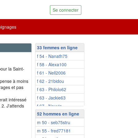
Se connecter
ignages
33 femmes en ligne
f 54 - Nanath75
f 58 - Alexa100
our la Saint-
f 61 - Nell2006
e pense à moins
f 62 - 21bidou
arages et pas
f 63 - Philolo62
f 63 - Jackie63
erait intéressé
 2. J'attends
f 67 - Neuvie
52 hommes en ligne
f 67 - Doobbie
m 50 - seb75stru
f 71 - fluoril
m 55 - fred77181
f 47 - Gasytsara