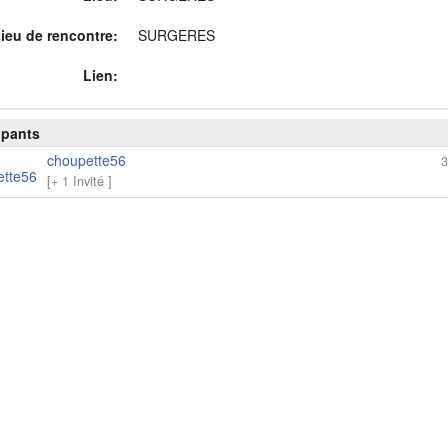
ieu de rencontre:
SURGERES
Lien:
ipants
choupette56
3
[+ 1 Invité ]