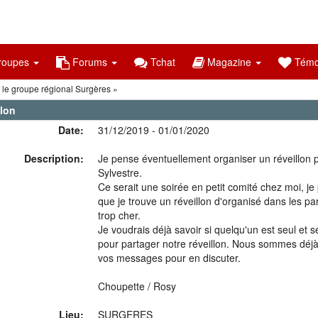
oupes
Forums
Tchat
Magazine
Témo
le groupe régional Surgères
llon
Date:
31/12/2019 - 01/01/2020
Description:
Je pense éventuellement organiser un réveillon p
Sylvestre.
Ce serait une soirée en petit comité chez moi, j
que je trouve un réveillon d'organisé dans les p
trop cher.
Je voudrais déjà savoir si quelqu'un est seul et s
pour partager notre réveillon. Nous sommes déjà
vos messages pour en discuter.
Choupette / Rosy
Lieu:
SURGERES