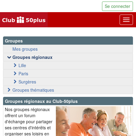
Se connecter
Togg
navig
Groupes
Mes groupes
Groupes régionaux
Lille
Paris
Surgères
Groupes thématiques
Groupes régionaux au Club-50plus
Nos groupes régionaux
offrent un forum
d'échange pour partager
ses centres d'intérêts et
organiser ses loisirs en