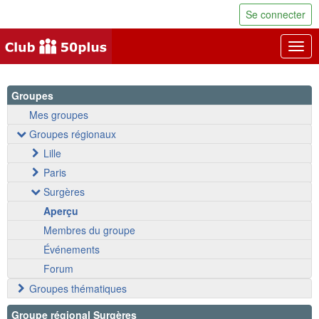
Se connecter
Togg
navig
Groupes
Mes groupes
Groupes régionaux
Lille
Paris
Surgères
Aperçu
Membres du groupe
Événements
Forum
Groupes thématiques
Groupe régional Surgères