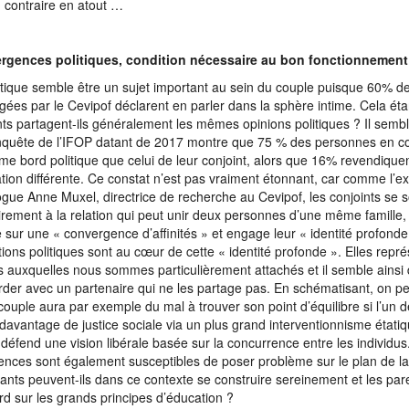
 contraire en atout …
rgences politiques, condition nécessaire au bon fonctionnement
itique semble être un sujet important au sein du couple puisque 60% 
ogées par le Cevipof déclarent en parler dans la sphère intime. Cela éta
nts partagent-ils généralement les mêmes opinions politiques ? Il semble
quête de l’IFOP datant de 2017 montre que 75 % des personnes en co
e bord politique que celui de leur conjoint, alors que 16% revendique
ation différente. Ce constat n’est pas vraiment étonnant, car comme l’ex
ogue Anne Muxel, directrice de recherche au Cevipof, les conjoints se so
irement à la relation qui peut unir deux personnes d’une même famille, 
 sur une « convergence d’affinités » et engage leur « identité profonde
tions politiques sont au cœur de cette « identité profonde ». Elles repr
s auxquelles nous sommes particulièrement attachés et il semble ainsi di
rder avec un partenaire qui ne les partage pas. En schématisant, on p
couple aura par exemple du mal à trouver son point d’équilibre si l’un d
davantage de justice sociale via un plus grand interventionnisme étati
e défend une vision libérale basée sur la concurrence entre les individus
ences sont également susceptibles de poser problème sur le plan de la
fants peuvent-ils dans ce contexte se construire sereinement et les par
rd sur les grands principes d’éducation ?