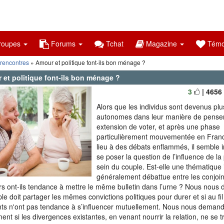
oupes
Forums
Tchat
Magazine
Témo
 rencontres
» Amour et politique font-ils bon ménage ?
 et politique font-ils bon ménage ?
3
| 4656
Alors que les individus sont devenus plu
autonomes dans leur manière de penser
extension de voter, et après une phase
particulièrement mouvementée en Fran
lieu à des débats enflammés, il semble 
se poser la question de l’influence de la 
sein du couple. Est-elle une thématique
généralement débattue entre les conjoi
rs ont-ils tendance à mettre le même bulletin dans l’urne ? Nous nous
ple doit partager les mêmes convictions politiques pour durer et si au fi
nts n'ont pas tendance à s’influencer mutuellement. Nous nous deman
ent si les divergences existantes, en venant nourrir la relation, ne se 