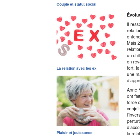
Couple et statut social
Évolu
Il res
relati
entend
Mais 2
relati
un chi
en rev
fort, 
La relation avec les ex
une ma
d’appr
Anne M
ont fa
force 
conjoi
l’inve
pertur
d’acco
Plaisir et jouissance
la rel