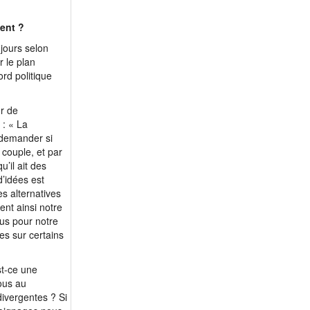
ment ?
jours selon
r le plan
rd politique
ur de
 : « La
e demander si
 couple, et par
’il ait des
d’idées est
es alternatives
ient ainsi notre
lus pour notre
es sur certains
st-ce une
ous au
divergentes ? Si