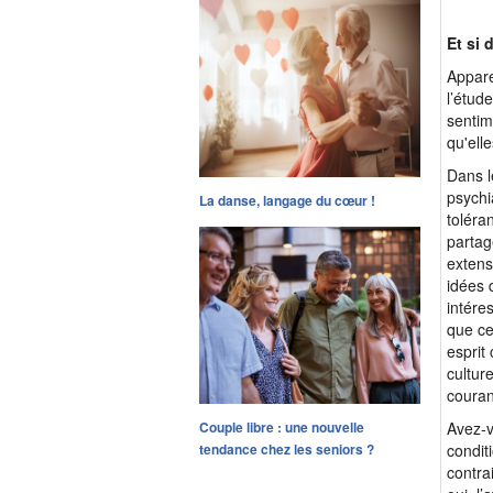
Et si 
Appare
l’étud
sentim
qu'elle
Dans l
psychi
La danse, langage du cœur !
toléra
partag
extens
idées 
intére
que cel
esprit
cultur
couran
Couple libre : une nouvelle
Avez-v
tendance chez les seniors ?
condit
contra