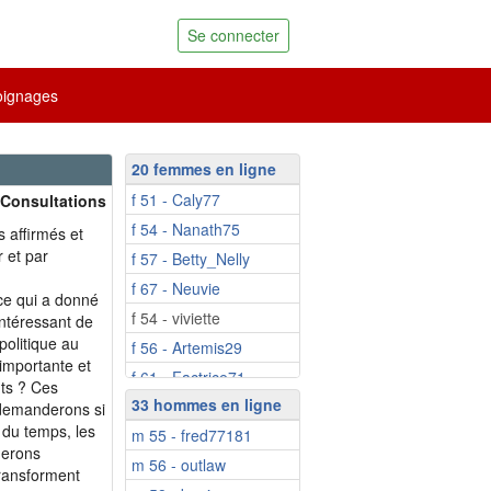
Se connecter
ignages
20 femmes en ligne
f 51 - Caly77
 Consultations
f 54 - Nanath75
s affirmés et
 et par
f 57 - Betty_Nelly
f 67 - Neuvie
ce qui a donné
f 54 - viviette
intéressant de
politique au
f 56 - Artemis29
 importante et
f 61 - Factrice71
nts ? Ces
33 hommes en ligne
f 64 - clementine80
 demanderons si
l du temps, les
m 55 - fred77181
f 64 - bluesana
derons
m 56 - outlaw
f 65 - Serendipitous
transforment