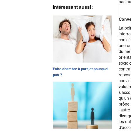
pas au
Intéressant aussi :
Conve
La pol
interr
conjoi
une en
du mêm
orient
sociol
contra
Faire chambre à part, et pourquoi
repose
pas ?
convic
valeur
s’acco
qu’un 
prône 
l’autr
diverg
les en
d’acco