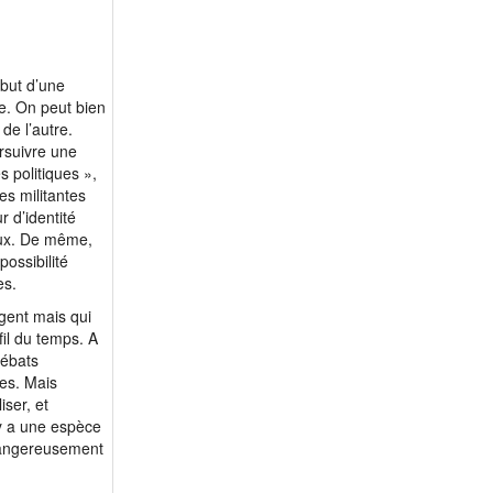
m 61 - Pascor
m 62 - Slimann59
m 62 - Droch.
ébut d’une
m 64 - voyous
re. On peut bien
de l’autre.
m 64 - pasccal
rsuivre une
m 64 - troiscm
s politiques »,
m 65 - Jpdu09
es militantes
 d’identité
m 66 - Toto24
éaux. De même,
m 68 - goupimainr...
possibilité
es.
m 71 - Thierry38
m 71 - bourg26
gent mais qui
fil du temps. A
m 74 - harry60
débats
m 77 - Alan94
es. Mais
m 82 - jacekov
iser, et
l y a une espèce
 dangereusement