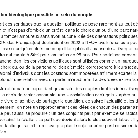
tion idéologique possible au sein du couple
sort des sondages que la question politique se pose rarement au tout d
on et n’est pas d’emblée un critère dans le choix d’un ou d’une partenai
u tomber amoureux sans avoir aucune idée des orientations politiques 
2% des Français(es) déclaraient en 2022 à l’IFOP avoir renoncé à pou
on avec quelqu'un alors même qu'il leur plaisait à cause de « divergence
ffre qui monte à 50% pour les moins de 25 ans. Pour certaines personn
anche, dont les convictions politiques sont utilisées comme un marqueur
le choix du, ou de la partenaire, doit d’emblée correspondre à leurs id
jorité d’individus dont les positions sont modérées affirment écarter la 
ofondir une relation avec un partenaire adhérant à des idées extrémist
uxel remarque cependant qu’au sein des couples dont les idées diver
it le choix de rester ensemble, une « socialisation conjugale » opère au 
de vivre ensemble, de partager le quotidien, de suivre l’actualité et les 
ntement, on note un rapprochement des idées de chacun des partenair
rse peut aussi se produire : un des conjoints peut par exemple se radical
ber ainsi la relation. La politique devient alors le plus souvent tabou : i
rd tacite qui se fait : on n’évoque plus le sujet pour ne pas bousculer
ation…