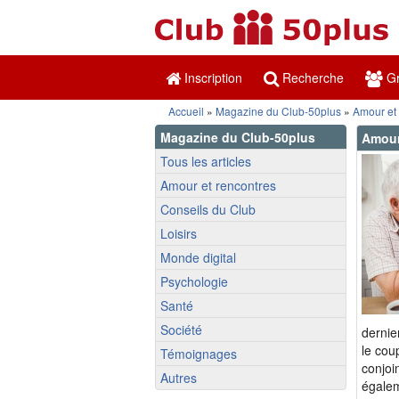
Inscription
Recherche
Gr
Accueil
»
Magazine du Club-50plus
»
Amour et
Magazine du Club-50plus
Amour
Tous les articles
Amour et rencontres
Conseils du Club
Loisirs
Monde digital
Psychologie
Santé
Société
dernie
le cou
Témoignages
conjoi
Autres
égalem