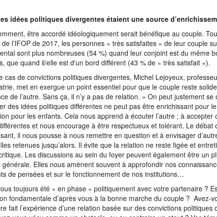
des idées politiques divergentes étaient une source d’enrichisse
mment, être accordé idéologiquement serait bénéfique au couple. Tou
e de l’IFOP de 2017, les personnes « très satisfaites » de leur couple su
ental sont plus nombreuses (54 %) quand leur conjoint est du même bo
s, que quand il/elle est d'un bord différent (43 % de « très satisfait »).
e cas de convictions politiques divergentes, Michel Lejoyeux, professe
atrie, met en exergue un point essentiel pour que le couple reste solide
nce de l’autre. Sans ça, il n’y a pas de relation. » On peut justement s
er des idées politiques différentes ne peut pas être enrichissant pour le
ion pour les enfants. Cela nous apprend à écouter l’autre ; à accepter qu
différentes et nous encourage à être respectueux et tolérant. Le débat 
ssant, il nous pousse à nous remettre en question et à envisager d’autr
les retenues jusqu’alors. Il évite que la relation ne reste figée et entret
 critique. Les discussions au sein du foyer peuvent également être un p
e générale. Elles nous amènent souvent à approfondir nos connaissanc
ts de pensées et sur le fonctionnement de nos institutions…
ous toujours été « en phase » politiquement avec votre partenaire ? E
ion fondamentale d’après vous à la bonne marche du couple ? Avez-v
ire fait l’expérience d’une relation basée sur des convictions politiques 