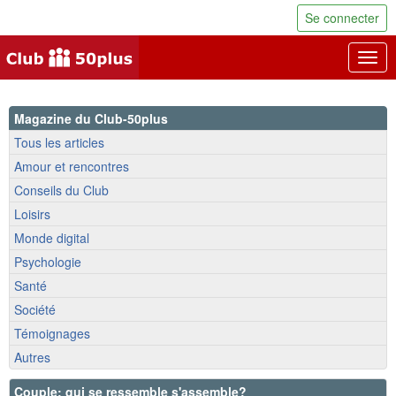
Se connecter
Togg
navig
Magazine du Club-50plus
Tous les articles
Amour et rencontres
Conseils du Club
Loisirs
Monde digital
Psychologie
Santé
Société
Témoignages
Autres
Couple: qui se ressemble s'assemble?