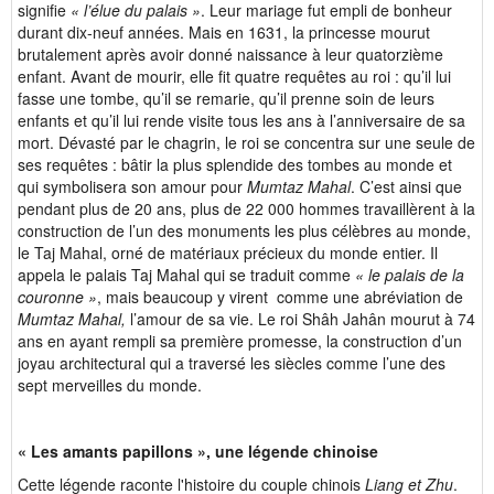
signifie
« l’élue du palais »
. Leur mariage fut empli de bonheur
durant dix-neuf années. Mais en 1631, la princesse mourut
brutalement après avoir donné naissance à leur quatorzième
enfant. Avant de mourir, elle fit quatre requêtes au roi : qu’il lui
fasse une tombe, qu’il se remarie, qu’il prenne soin de leurs
enfants et qu’il lui rende visite tous les ans à l’anniversaire de sa
mort. Dévasté par le chagrin, le roi se concentra sur une seule de
ses requêtes : bâtir la plus splendide des tombes au monde et
qui symbolisera son amour pour
Mumtaz Mahal
. C’est ainsi que
pendant plus de 20 ans, plus de 22 000 hommes travaillèrent à la
construction de l’un des monuments les plus célèbres
au monde,
le Taj Mahal, orné de matériaux précieux du monde entier. Il
appela le palais Taj Mahal qui se traduit comme
« le palais de la
couronne »
, mais beaucoup y virent comme une abréviation
de
Mumtaz Mahal,
l’amour de sa vie. Le roi Shâh Jahân mourut à 74
ans en ayant rempli sa première promesse, la construction d’un
joyau architectural qui a traversé les siècles comme l’une des
sept merveilles du monde.
« Les amants papillons », une légende chinoise
Cette légende raconte l'histoire du couple chinois
Liang et Zhu
.