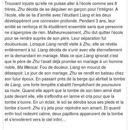
Trouvant injuste qu'elle ne puisse aller à l'école comme ses 8
frères,
Zhu
décida de se déguiser en garçon pour l'intégrer. A
l’école, elle se lia d’amitié avec l’étudiant
Liang
et les deux
développèrent une connexion profonde. Pendant 3 ans, leur
amitié se renforça et ils étudièrent ensemble sans que personne
ne s'aperçoive de rien. Malheureusement,
Zhu
dut quitter l'école
pour se rendre auprès de son père. Leur séparation fut
douloureuse. Lorsque
Liang
rendit visite à
Zhu
, elle se révéla
entièrement à lui.
Liang
décida de s'unir avec elle éternellement
en la demandant en mariage. Mais ce que
Liang
ignorait c'est
que le père de
Zhu
l'avait déjà promise en mariage à un homme
noble,
Ma Wencai
. Fou de douleur,
Liang
en mourut de
désespoir. Le jour de son mariage,
Zhu
se rendit en bateau chez
son futur époux. En passant près de la berge qui abritait la tombe
de
Liang
, une forte tempête s'abattit l'empêchant de poursuivre
sa route. Quand elle apprit que la tombe de son bien-aimé était
juste devant elle, elle s'effondra en larme et cria pour que la
tombe s'ouvre. En un éclair, le sol se déroba sous ses pieds et la
tombe s'ouvrit.
Zhu
s’y jeta pour rejoindre son amant. Et quand
enfin tout redevint calme, deux papillons apparurent de la tombe
et s'envolèrent vers le ciel infini…