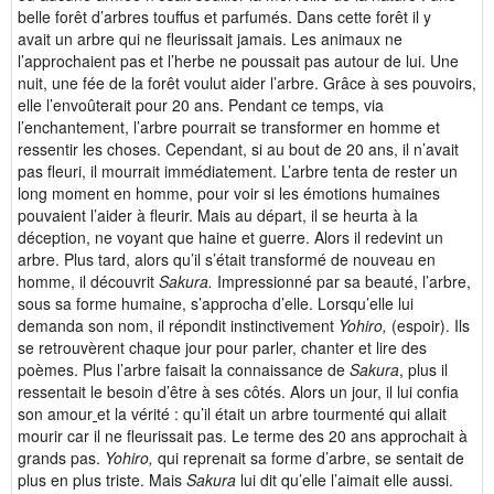
belle forêt d’arbres touffus et parfumés. Dans cette forêt il y
avait un arbre qui ne fleurissait jamais. Les animaux ne
l’approchaient pas et l’herbe ne poussait pas autour de lui. Une
nuit, une fée de la forêt voulut aider l’arbre. Grâce à ses pouvoirs,
elle l’envoûterait pour 20 ans. Pendant ce temps, via
l’enchantement, l’arbre pourrait se transformer en homme et
ressentir les choses. Cependant, si au bout de 20 ans, il n’avait
pas fleuri, il mourrait immédiatement. L’arbre tenta de rester un
long moment en homme, pour voir si les émotions humaines
pouvaient l’aider à fleurir. Mais au départ, il se heurta à la
déception, ne voyant que haine et guerre. Alors il redevint un
arbre. Plus tard, alors qu’il s’était transformé de nouveau en
homme, il découvrit
Sakura.
Impressionné par sa beauté, l’arbre,
sous sa forme humaine, s’approcha d’elle. Lorsqu’elle lui
demanda son nom, il répondit instinctivement
Yohiro,
(espoir). Ils
se retrouvèrent chaque jour pour parler, chanter et lire des
poèmes. Plus l’arbre faisait la connaissance de
Sakura
, plus il
ressentait le besoin d’être à ses côtés. Alors un jour, il lui confia
son amour
et la vérité : qu’il était un arbre tourmenté qui allait
mourir car il ne fleurissait pas. Le terme des 20 ans approchait à
grands pas.
Yohiro,
qui reprenait sa forme d’arbre, se sentait de
plus en plus triste. Mais
Sakura
lui dit qu’elle l’aimait elle aussi.