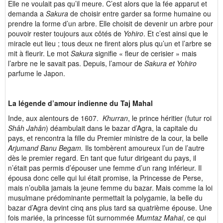
Elle ne voulait pas qu’il meure. C’est alors que la fée apparut et
demanda a
Sakura
de
choisir entre garder sa forme humaine ou
prendre la forme d’un arbre. Elle choisit de devenir un arbre pour
pouvoir rester toujours aux côtés de
Yohiro
. Et c’est ainsi que le
miracle eut lieu ; tous deux ne firent alors plus qu’un et l’arbre se
mit à fleurir. Le mot
Sakura
signifie « fleur de cerisier » mais
l’arbre ne le savait pas. Depuis, l’amour de
Sakura et Yohiro
parfume le Japon.
La légende d’amour indienne du Taj Mahal
Inde, aux alentours de 1607.
Khurran
, le prince héritier (futur roi
Shâh Jahân
) déambulait dans le bazar d’Agra, la capitale du
pays, et rencontra la fille du Premier ministre de la cour, la belle
Arjumand Banu Begam.
Ils tombèrent amoureux l’un de l’autre
dès le premier regard. En tant que futur dirigeant du pays, il
n’était pas permis d’épouser une femme d’un rang inférieur. Il
épousa donc celle qui lui était promise, la Princesse de Perse,
mais n’oublia jamais la jeune femme du bazar. Mais comme la loi
musulmane prédominante permettait la polygamie, la belle du
bazar d’Agra devint cinq ans plus tard sa quatrième épouse. Une
fois mariée, la princesse fût surnommée
Mumtaz Mahal
, ce qui