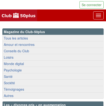
Se connecter
Togg
navig
Magazine du Club-50plus
Tous les articles
Amour et rencontres
Conseils du Club
Loisirs
Monde digital
Psychologie
Santé
Société
Témoignages
Autres
Les « divorces gris » en augmentation