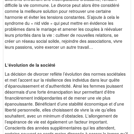
difficile la vie commune. Le divorce peut alors être considéré
comme la meilleure solution pour retrouver une certaine
harmonie et éviter les tensions constantes. S’ajoute à cela le
syndrome du « nid vide » qui peut mettre en évidence les
problèmes dans le mariage et amener les couples à réévaluer
leurs priorités dans la vie : cultiver de nouvelles relations, se
créer un réseau social solide, rejoindre des associations, vivre
leurs passions, voire exercer un autre travail…
L‘évolution de la société
La décision de divorcer reflète l’évolution des normes sociétales
et met l’accent sur la résilience des individus dans leur quête
d’épanouissement et d’authenticité. Ainsi les femmes jouissent
désormais d'une forte émancipation leur permettant d'être
financièrement indépendantes et de mener une vie plus
épanouissante. Bénéficiant d’une stabilité économique et d’une
liberté personnelle, elles choisissent de vivre la vie qu’elles
souhaitent, avec un minimum d’obstacles. L'allongement de
l’espérance de vie est également un facteur important.
Conscients des années supplémentaires qui les attendent,
certains peuvent se sentir moins disposés à passer le temps qu’il