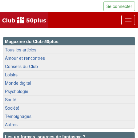
Se connecter
Togg
navig
Magazine du Club-50plus
Tous les articles
Amour et rencontres
Conseils du Club
Loisirs
Monde digital
Psychologie
Santé
Société
Témoignages
Autres
Les uniformes, sources de fantasme ?