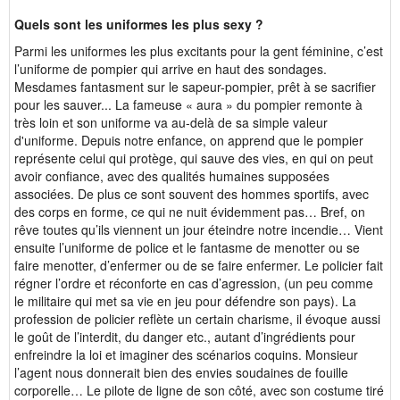
Quels sont les uniformes les plus sexy ?
Parmi les uniformes les plus excitants pour la gent féminine, c’est
l’uniforme de pompier qui arrive en haut des sondages.
Mesdames fantasment sur le sapeur-pompier, prêt à se sacrifier
pour les sauver... La fameuse « aura » du pompier remonte à
très loin et son uniforme va au-delà de sa simple valeur
d'uniforme. Depuis notre enfance, on apprend que le pompier
représente celui qui protège, qui sauve des vies, en qui on peut
avoir confiance, avec des qualités humaines supposées
associées. De plus ce sont souvent des hommes sportifs, avec
des corps en forme, ce qui ne nuit évidemment pas… Bref, on
rêve toutes qu’ils viennent un jour éteindre notre incendie… Vient
ensuite l’uniforme de police et le fantasme de menotter ou se
faire menotter, d’enfermer ou de se faire enfermer. Le policier fait
régner l’ordre et réconforte en cas d’agression, (un peu comme
le militaire qui met sa vie en jeu pour défendre son pays). La
profession de policier reflète un certain charisme, il évoque aussi
le goût de l’interdit, du danger etc., autant d’ingrédients pour
enfreindre la loi et imaginer des scénarios coquins. Monsieur
l’agent nous donnerait bien des envies soudaines de fouille
corporelle… Le pilote de ligne de son côté, avec son costume tiré