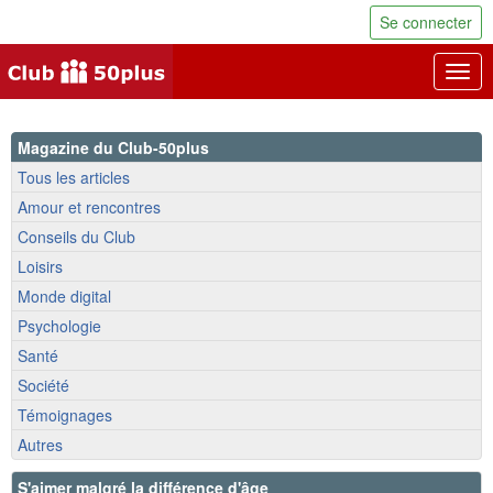
Se connecter
Togg
navig
Magazine du Club-50plus
Tous les articles
Amour et rencontres
Conseils du Club
Loisirs
Monde digital
Psychologie
Santé
Société
Témoignages
Autres
S'aimer malgré la différence d'âge