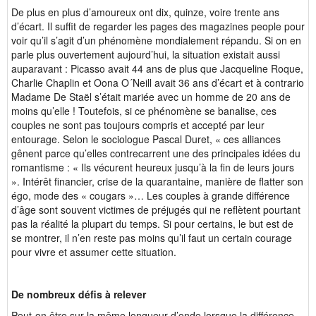
De plus en plus d’amoureux ont dix, quinze, voire trente ans
d’écart. Il suffit de regarder les pages des magazines people pour
voir qu’il s’agit d’un phénomène mondialement répandu. Si on en
parle plus ouvertement aujourd’hui, la situation existait aussi
auparavant : Picasso avait 44 ans de plus que Jacqueline Roque,
Charlie Chaplin et Oona O´Neill avait 36 ans d’écart et à contrario
Madame De Staël s’était mariée avec un homme de 20 ans de
moins qu’elle ! Toutefois, si ce phénomène se banalise, ces
couples ne sont pas toujours compris et accepté par leur
entourage. Selon le sociologue Pascal Duret, « ces alliances
gênent parce qu’elles contrecarrent une des principales idées du
romantisme : « Ils vécurent heureux jusqu’à la fin de leurs jours
». Intérêt financier, crise de la quarantaine, manière de flatter son
égo, mode des « cougars »… Les couples à grande différence
d’âge sont souvent victimes de préjugés qui ne reflètent pourtant
pas la réalité la plupart du temps. Si pour certains, le but est de
se montrer, il n’en reste pas moins qu’il faut un certain courage
pour vivre et assumer cette situation.
De nombreux défis à relever
Peut-on être sur la même longueur d’onde lorsque la différence