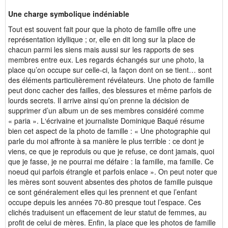
Une charge symbolique indéniable
Tout est souvent fait pour que la photo de famille offre une
représentation idyllique ; or, elle en dit long sur la place de
chacun parmi les siens mais aussi sur les rapports de ses
membres entre eux. Les regards échangés sur une photo, la
place qu’on occupe sur celle-ci, la façon dont on se tient… sont
des éléments particulièrement révélateurs. Une photo de famille
peut donc cacher des failles, des blessures et même parfois de
lourds secrets. Il arrive ainsi qu’on prenne la décision de
supprimer d’un album un de ses membres considéré comme
« paria ». L‘écrivaine et journaliste Dominique Baqué résume
bien cet aspect de la photo de famille : « Une photographie qui
parle du moi affronte à sa manière le plus terrible : ce dont je
viens, ce que je reproduis ou que je refuse, ce dont jamais, quoi
que je fasse, je ne pourrai me défaire : la famille, ma famille. Ce
noeud qui parfois étrangle et parfois enlace ». On peut noter que
les mères sont souvent absentes des photos de famille puisque
ce sont généralement elles qui les prennent et que l’enfant
occupe depuis les années 70-80 presque tout l’espace. Ces
clichés traduisent un effacement de leur statut de femmes, au
profit de celui de mères. Enfin, la place que les photos de famille