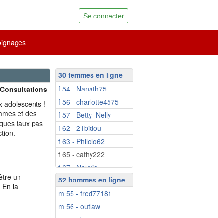
Se connecter
ignages
30 femmes en ligne
f 54 - Nanath75
 Consultations
f 56 - charlotte4575
x adolescents !
ommes et des
f 57 - Betty_Nelly
ques faux pas
f 62 - 21bidou
ction.
f 63 - Philolo62
f 65 - cathy222
f 67 - Neuvie
être un
52 hommes en ligne
f 70 - Habiba55
 En la
m 55 - fred77181
f 73 - Minouchka12
m 56 - outlaw
f 73 - marie-jose84