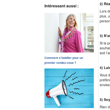
2) Réa
Intéressant aussi :
Lors d
plus, 
perso
3) N’
Si la p
souhai
soit l
Comment s’habiller pour un
premier rendez-vous ?
4) Lai
Vous d
préfèr
envies
5) So
Rien d