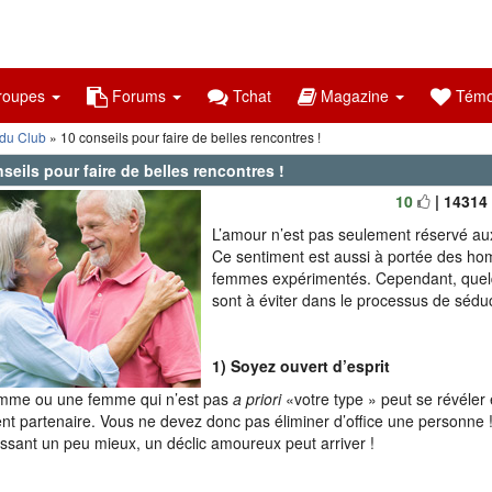
oupes
Forums
Tchat
Magazine
Témo
 du Club
» 10 conseils pour faire de belles rencontres !
seils pour faire de belles rencontres !
10
| 14314
L’amour n’est pas seulement réservé au
Ce sentiment est aussi à portée des h
femmes expérimentés. Cependant, quel
sont à éviter dans le processus de sédu
1)
Soyez ouvert d’esprit
mme ou une femme qui n’est pas
a priori
«votre type » peut se révéler 
ent partenaire. Vous ne devez donc pas éliminer d’office une personne !
ssant un peu mieux, un déclic amoureux peut arriver !