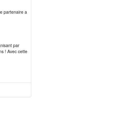
m 66 - Toto24
le partenaire a
m 67 - papisenior
m 68 - goupimainr...
m 70 - Monpatou
m 71 - Philbach
nisant par
m 71 - Thierry38
s ! Avec cette
m 71 - mateo41
m 72 - Jyps35
m 72 - Sosthene
m 73 - creedence80
m 74 - harry60
m 75 - diegomarco
m 76 - Paullouis
m 77 - Nicolas94
m 77 - Alan94
m 82 - Ogua1971