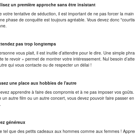
lisez un première approche sans être insistant
e votre tentative de séduction, il est important de ne pas forcer la main 
une phase de conquête est toujours agréable. Vous devez donc "courtise
nne.
attendez pas trop longtemps
ersonne vous plait, il est inutile d’attendre pour le dire. Une simple phra
te te revoir » permet de montrer votre intéressement. Nul besoin d’att
’autre qui vous contacte ou de respecter un délai !
ssez une place aux hobbies de l'autre
evez apprendre à faire des compromis et à ne pas imposer vos goûts. 
e un autre film ou un autre concert, vous devez pouvoir faire passer en 
.
yez généreux
e tel que des petits cadeaux aux hommes comme aux femmes ! Appre