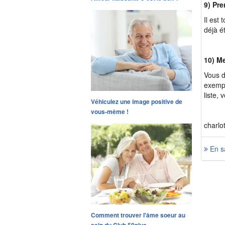
9) Pr
Il est
déjà é
10) Me
Vous d
exempl
liste,
Véhiculez une image positive de
vous-même !
charlo
En sa
Comment trouver l'âme soeur au
sein du Club 50plus