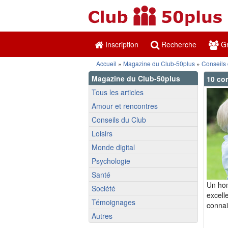
Inscription
Recherche
Gr
Accueil
»
Magazine du Club-50plus
»
Conseils
Magazine du Club-50plus
10 con
Tous les articles
Amour et rencontres
Conseils du Club
Loisirs
Monde digital
Psychologie
Santé
Un ho
Société
excell
Témoignages
connai
Autres