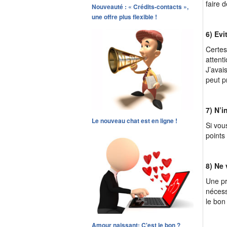
faire 
Nouveauté : « Crédits-contacts »,
une offre plus flexible !
6) Evi
Certes
attent
J’avai
peut p
7) N’i
Le nouveau chat est en ligne !
Si vou
points
8) Ne 
Une pr
nécess
le bon
Amour naissant: C'est le bon ?