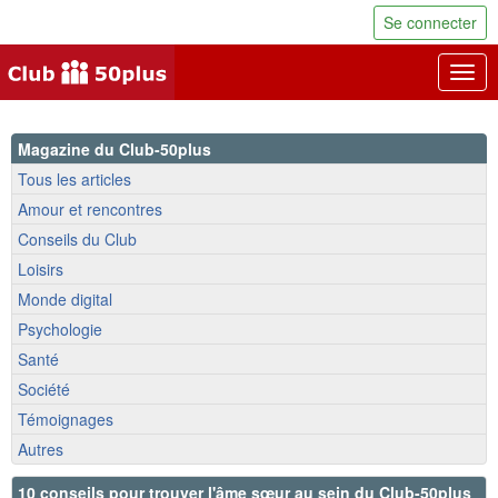
Se connecter
Togg
navig
Magazine du Club-50plus
Tous les articles
Amour et rencontres
Conseils du Club
Loisirs
Monde digital
Psychologie
Santé
Société
Témoignages
Autres
10 conseils pour trouver l'âme sœur au sein du Club-50plus