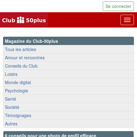
Se connecter
Togg
navig
Magazine du Club-50plus
Tous les articles
Amour et rencontres
Conseils du Club
Loisirs
Monde digital
Psychologie
Santé
Société
Témoignages
Autres
6 conseils pour une photo de profil efficace