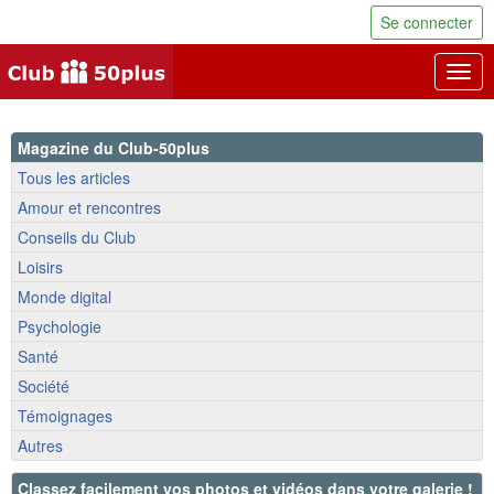
Se connecter
Togg
navig
Magazine du Club-50plus
Tous les articles
Amour et rencontres
Conseils du Club
Loisirs
Monde digital
Psychologie
Santé
Société
Témoignages
Autres
Classez facilement vos photos et vidéos dans votre galerie !