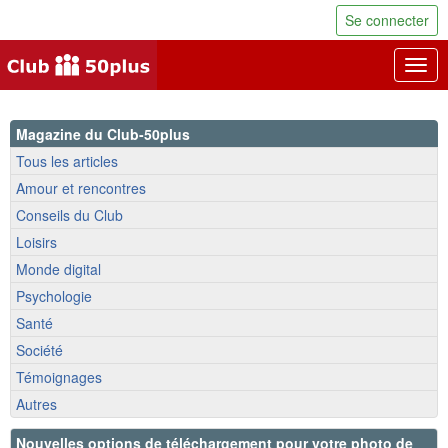
Se connecter
Togg
navig
Magazine du Club-50plus
Tous les articles
Amour et rencontres
Conseils du Club
Loisirs
Monde digital
Psychologie
Santé
Société
Témoignages
Autres
Nouvelles options de téléchargement pour votre photo de