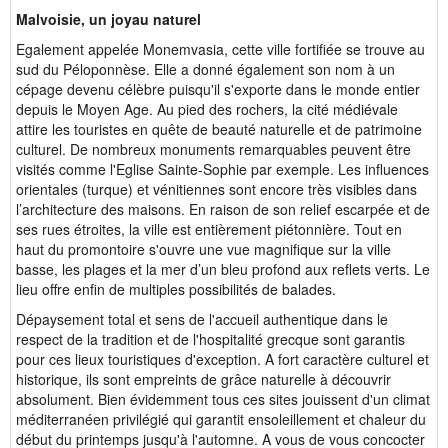
Malvoisie, un joyau naturel
Egalement appelée Monemvasia, cette ville fortifiée se trouve au
sud du Péloponnèse. Elle a donné également son nom à un
cépage devenu célèbre puisqu'il s'exporte dans le monde entier
depuis le Moyen Age. Au pied des rochers, la cité médiévale
attire les touristes en quête de beauté naturelle et de patrimoine
culturel. De nombreux monuments remarquables peuvent être
visités comme l'Eglise Sainte-Sophie par exemple. Les influences
orientales (turque) et vénitiennes sont encore très visibles dans
l’architecture des maisons. En raison de son relief escarpée et de
ses rues étroites, la ville est entièrement piétonnière. Tout en
haut du promontoire s'ouvre une vue magnifique sur la ville
basse, les plages et la mer d’un bleu profond aux reflets verts. Le
lieu offre enfin de multiples possibilités de balades.
Dépaysement total et sens de l'accueil authentique dans le
respect de la tradition et de l'hospitalité grecque sont garantis
pour ces lieux touristiques d'exception. A fort caractère culturel et
historique, ils sont empreints de grâce naturelle à découvrir
absolument. Bien évidemment tous ces sites jouissent d'un climat
méditerranéen privilégié qui garantit ensoleillement et chaleur du
début du printemps jusqu'à l'automne. A vous de vous concocter