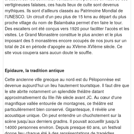
vertigineuses falaises, ces hauts lieux de culte sont devenus
mythiques. Ils sont d'ailleurs classés au Patrimoine Mondial de
l'UNESCO. Un circuit d'un peu plus de 15 kms au départ du plus
proche village du nom de Balambaka permet d'en faire le tour.
Des escaliers ont été conçus vers 1920 pour faciliter l'accès et les
visites. Le Grand Monastère constitue le plus ancien et le plus
imposant des 5 monastères encore occupés de nos jours sur un
total de 24 en période d'apogée au XVème-XVIème siècle. Ce
site vous coupera sans aucun doute le souffle.
Epidaure, la tradition antique
Cette ancienne ville grecque au nord-est du Péloponnèse est
devenue aujourd'hui un lieu hautement touristique. Il faut dire que
le site abrite notamment un splendide théâtre datant
approximativement du IIIe-IVe siècle avant JC. Au cœur d'une
magnifique vallée entourée de montagnes, ce théâtre est
particulièrement bien conservé. Gigantesque, il révèle une
acoustique unique. On peut entendre un chuchotement sur la
scène jusqu’aux derniers gradins. Il pouvait accueillir jusqu'à
14000 personnes environ. Depuis presque 60 ans, un festival
donne lieu chaque été à des représentations de tragédies