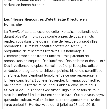
cocktail de bonne humeur.
Les 14èmes Rencontres d´été théâtre & lecture en
Normandie
La "
Lumière"
sera au cœur de cette 14e saison culturelle qui,
durant plus d’un mois, vous convie à près de quatre-vingts
rendez-vous dans une quarantaine de lieux de dix-sept villes
normandes. Un festival théâtral "
Textes en scène"
, un
programme de rencontres littéraires, un hommage au
Cinématographe des frères Lumière. Trois parcours de
propositions artistiques : Des lumières / Des ombres et des nuits /
Des inventions et utopies. Écrivain, poète, philosophe, artiste,
cinéaste, photographe, architecte, peintre, historien, scientifique,
chercheur, tous viendront témoigner de ce que représente la
lumière dans leur art ou leur recherche. Un temps pour redire,
haut et fort : la littérature peut nous aider à vivre, voire nous
sauver la vie ! Et s’écrier avec Victor Hugo : "le besoin de tout
c’est la lumière ! La lumière est dans le livre ! Qui que vous soyez
qui voulez cultiver, vivifier, édifier, attendrir, apaiser, mettez des
livres partout !" Rendez-vous du 18 juillet au 23 août 2015.