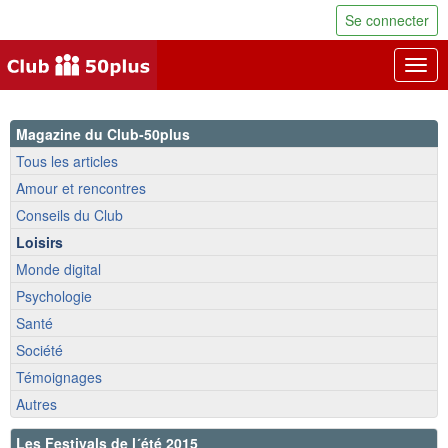
Se connecter
Togg
navig
Magazine du Club-50plus
Tous les articles
Amour et rencontres
Conseils du Club
Loisirs
Monde digital
Psychologie
Santé
Société
Témoignages
Autres
Les Festivals de l´été 2015