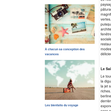
paysag
pâtura
magnif
vertes
puisqu
archit
fenêtr
social
restau
modest
À chacun sa conception des
délicie
vacances
Le Sa
Le tou
la dig
la jet
riches
berline
derriè
Les bienfaits du voyage
exponen
sans c