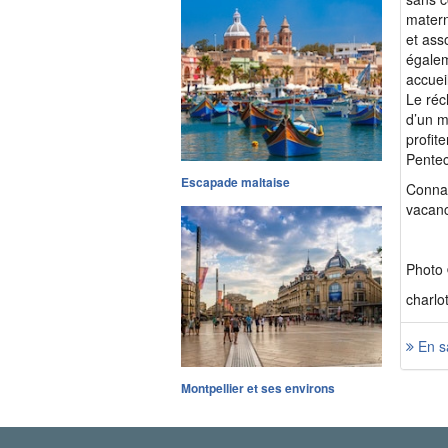
matern
et ass
égalem
accuei
Le réc
d’un m
profit
Pentec
Escapade maltaise
Connai
vacanc
Photo 
charlo
En sa
Montpellier et ses environs