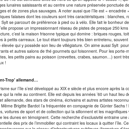
es lunaires saisissants et au centre une nature préservée ponctuée 
ges et de zones plus sauvages. A noter aussi que l’île est « encadrée 
iques falaises dont les couleurs sont très caractéristiques : blanches, 
. Sylt se parcourt de préférence à pied ou à vélo. Elle fait le bonheur de
’elle propose un impressionnant réseau de pistes de presque 250 kms
ecture, c’est la maison frisonne typique qui domine : briques rouges, to
es à petits carreaux. Le tout étant toujours très bien entretenu, souven
e élevée qui y possède son lieu de villégiature. On aime aussi Sylt pou
rants et autres salons de thé gourmets qui foisonnent. Pour les porte-
es, les petits pains au poisson (crevettes, crabes, saumon…) sont très
ux !
int-Trop' allemand…
risme sur l’île s’est développé au XIX e siècle et plus encore après la c
ue qui la relie au continent. Elle est depuis les années ’60 un haut lieu 
 set allemande, des stars de cinéma, écrivains et autres artistes reconn
. Même Brigitte Bardot l’a fréquentée en compagnie de Günter Sachs !
s, voitures de sport et de collection qui la sillonnent et les magnifiques
re les dunes en témoignent. Cette recherche d’exclusivité entraine un
tielle des prix de l’immobilier qui contraint les locaux à quitter l’île. C
onséquences sur le réseau d’infrastructures publiques (fermeture d’éco