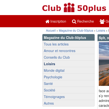
Inscription
Recherche
Gr
Accueil
»
Magazine du Club-50plus
»
Loisirs
» 
Magazine du Club-50plus
Sylt, 
Tous les articles
Amour et rencontres
Conseils du Club
Loisirs
Monde digital
Psychologie
Santé
Société
face a
s’y re
Témoignages
admire
Autres
caract