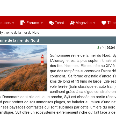
oupes
Forums
Tchat
Magazine
Témo
Sylt, reine de la mer du Nord
reine de la mer du Nord
8
| 9304
Surnommée reine de la mer du Nord, Syl
l’Allemagne, est la plus septentrionale e
des iles frisonnes. Elle est née au XIV è
que des tempêtes successives l’aient d
continent. Sa forme originale d’ancre s’
kms de long et 13 kms de large. L’île es
voie ferrée (train classique et auto-train
continent grâce à sa digue construite e
u Danemark dont elle est toute proche, Sylt est classée en partie réser
nd pour profiter de ses immenses plages, se balader au milieu d’une n
r ses paysages contrastés qui sont sublimés par cette lumière du nord 
éristique. Sylt offre un écosystème extrêmement riche qui fait face à 