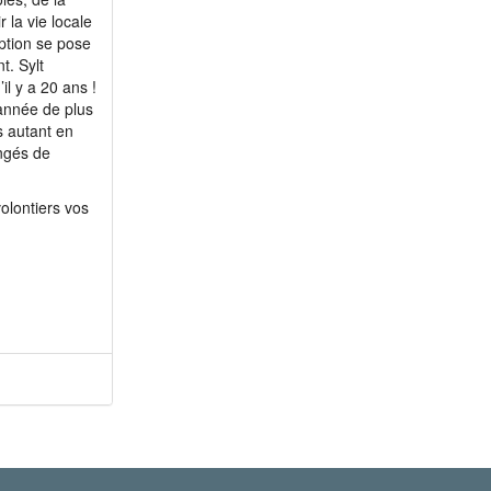
 la vie locale
ption se pose
t. Sylt
il y a 20 ans !
 année de plus
s autant en
ngés de
olontiers vos