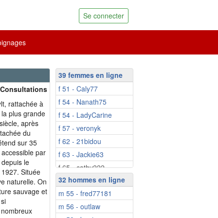
Se connecter
ignages
39 femmes en ligne
f 51 - Caly77
 Consultations
f 54 - Nanath75
t, rattachée à
t la plus grande
f 54 - LadyCarine
 siècle, après
f 57 - veronyk
étachée du
f 62 - 21bidou
étend sur 35
t accessible par
f 63 - Jackie63
) depuis le
f 65 - cathy222
n 1927. Située
32 hommes en ligne
f 66 - Caterina2a
ve naturelle. On
ature sauvage et
m 55 - fred77181
f 67 - Neuvie
si
m 56 - outlaw
f 70 - Niicole
de nombreux