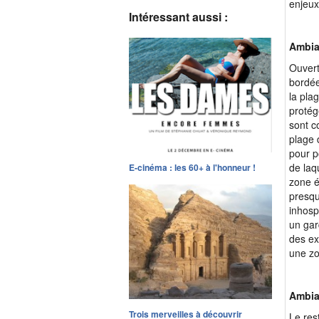
enjeux
Intéressant aussi :
Ambian
Ouvert
bordée
la pla
protége
sont c
plage 
pour p
de laq
E-cinéma : les 60+ à l'honneur !
zone é
presqu
inhosp
un gar
des ex
une zo
Ambian
Trois merveilles à découvrir
Le res