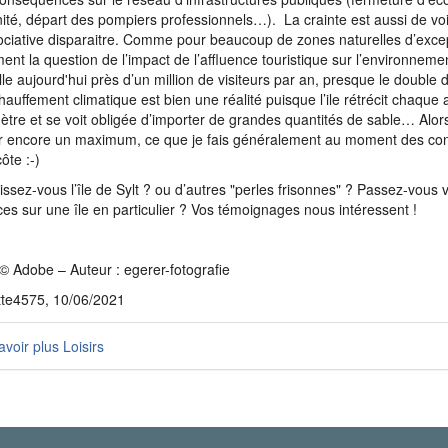
ité, départ des pompiers professionnels…). La crainte est aussi de voir
ociative disparaitre. Comme pour beaucoup de zones naturelles d’exce
ent la question de l’impact de l’affluence touristique sur l’environnemen
lle aujourd'hui près d’un million de visiteurs par an, presque le double d’
hauffement climatique est bien une réalité puisque l’ile rétrécit chaque
ètre et se voit obligée d’importer de grandes quantités de sable… Alor
er encore un maximum, ce que je fais généralement au moment des co
ôte :-)
ssez-vous l’île de Sylt ? ou d’autres "perles frisonnes" ? Passez-vous v
es sur une île en particulier ? Vos témoignages nous intéressent !
© Adobe – Auteur : egerer-fotografie
tte4575, 10/06/2021
voir plus Loisirs