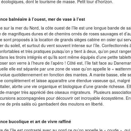
 écologiques, dont le tourisme de masse. Petit tour d’horizon.
ce balnéaire à l’ouest, mer de vase à l’est
e sur la mer du Nord, la côte ouest de l’île est une longue bande de sa
 de magnifiques dunes et de chemins ornés de roses sauvages et d’a
ge sont proposés à la location de grands sièges cabine en osier qui ser
r du soleil, et surtout du vent souvent intense sur l’île. Confectionnés à
onfortables et très pratiques puisqu’on y tient à deux, qu’on peut ranger
dans les tiroirs intégrés et qu’ils sont même équipés d’une petite tablet
oser son verre à l’heure de l’apéro ! Côté est, l’île fait face au Danema
uelle elle est séparée par une zone de vase qu’on appelle le « wattenm
volue quotidiennement en fonction des marées. A marée basse, elle s
e complètement et laisse apparaitre une étendue vaseuse qui, malgré
italier, abrite une vie organique et biologique d’une grande richesse. E
de-manger très apprécié des oiseaux migrateurs. Plusieurs associati
cursions accompagnées pour découvrir cet incroyable écosystème. Enfi
ne de prés salés où gambadent des moutons en liberté.
ce bucolique et art de vivre raffiné
te de l’île est contrasté avec au nord ce qu’on appelle le « coude », qui