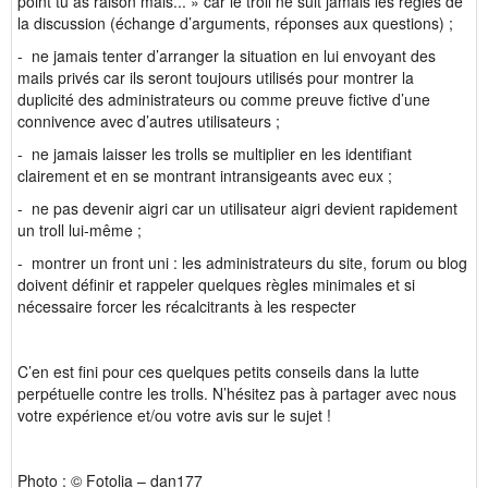
point tu as raison mais... » car le troll ne suit jamais les règles de
la discussion (échange d’arguments, réponses aux questions) ;
- ne jamais tenter d’arranger la situation en lui envoyant des
mails privés car ils seront toujours utilisés pour montrer la
duplicité des administrateurs ou comme preuve fictive d’une
connivence avec d’autres utilisateurs ;
- ne jamais laisser les trolls se multiplier en les identifiant
clairement et en se montrant intransigeants avec eux ;
- ne pas devenir aigri car un utilisateur aigri devient rapidement
un troll lui-même ;
- montrer un front uni : les administrateurs du site, forum ou blog
doivent définir et rappeler quelques règles minimales et si
nécessaire forcer les récalcitrants à les respecter
C’en est fini pour ces quelques petits conseils dans la lutte
perpétuelle contre les trolls. N’hésitez pas à partager avec nous
votre expérience et/ou votre avis sur le sujet !
Photo : © Fotolia – dan177