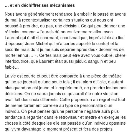
… et en déchiffrer ses mécanismes
Nous avons généralement tendance à embellir le passé et avons
du mal à recontextualiser certaines situations qui nous ont
poussé à prendre, ou pas, une décision. Ce qui peut donner une
réflexion comme « j’aurais dû poursuivre ma relation avec
Laurent qui était si charmant, charismatique, imprévisible au lieu
d´épouser Jean-Michel qui m’a certes apporté le confort et la
sécurité mais dont je me suis séparée après deux décennies de
mortel ennui … ». Certes mais peut-être avez-vous oublié, chère
interlocutrice, que Laurent était aussi jaloux, sanguin et peu
fiable…
La vie est courte et peut être comparée à une pièce de théâtre
qui ne se jouerait qu’une seule fois ; il est alors difficile, d’autant
plus quand on est jeune et inexpérimenté, de prendre les bonnes
décisions. On ne saura jamais ce qu’aurait été notre vie si on
avait fait des choix différents. Cette propension au regret est tout
de même fortement corrélée au type de personnalité d’un
individu. On peut penser qu’une personne négative aura plus
tendance à regarder dans le rétroviseur et mettre en exergue les
choses à côté desquelles elle est passée qu’un individu optimiste
qui vivra davantage le moment présent et fera des projets