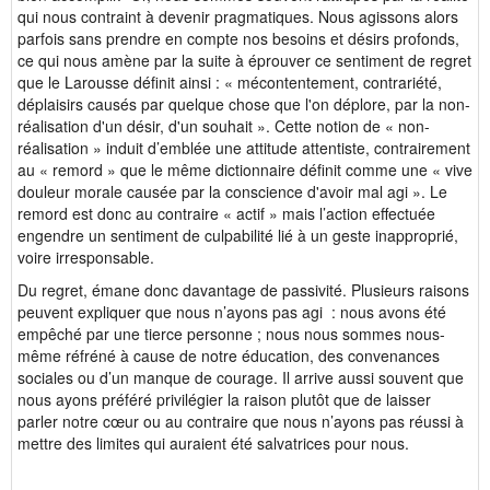
qui nous contraint à devenir pragmatiques. Nous agissons alors
parfois sans prendre en compte nos besoins et désirs profonds,
ce qui nous amène par la suite à éprouver ce sentiment de regret
que le Larousse définit ainsi : « mécontentement, contrariété,
déplaisirs causés par quelque chose que l'on déplore, par la non-
réalisation d'un désir, d'un souhait ». Cette notion de « non-
réalisation » induit d’emblée une attitude attentiste, contrairement
au « remord » que le même dictionnaire définit comme une « vive
douleur morale causée par la conscience d'avoir mal agi ». Le
remord est donc au contraire « actif » mais l’action effectuée
engendre un sentiment de culpabilité lié à un geste inapproprié,
voire irresponsable.
Du regret, émane donc davantage de passivité. Plusieurs raisons
peuvent expliquer que nous n’ayons pas agi : nous avons été
empêché par une tierce personne ; nous nous sommes nous-
même réfréné à cause de notre éducation, des convenances
sociales ou d’un manque de courage. Il arrive aussi souvent que
nous ayons préféré privilégier la raison plutôt que de laisser
parler notre cœur ou au contraire que nous n’ayons pas réussi à
mettre des limites qui auraient été salvatrices pour nous.