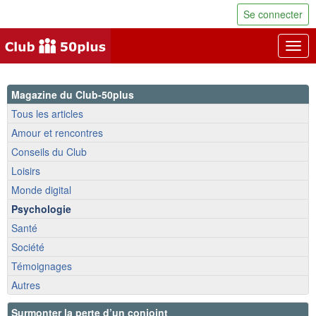
Se connecter
Togg
navig
Magazine du Club-50plus
Tous les articles
Amour et rencontres
Conseils du Club
Loisirs
Monde digital
Psychologie
Santé
Société
Témoignages
Autres
Surmonter la perte d’un conjoint