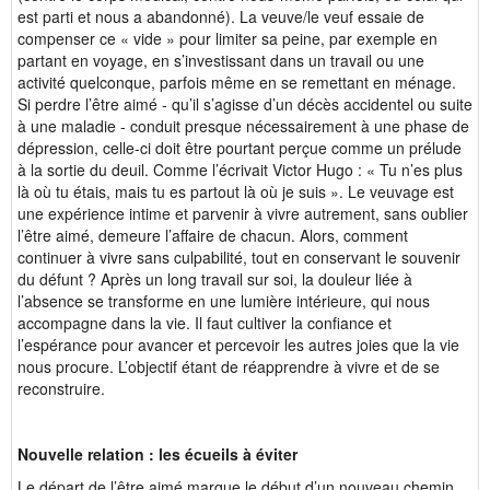
est parti et nous a abandonné). La veuve/le veuf essaie de
compenser ce « vide » pour limiter sa peine, par exemple en
partant en voyage, en s’investissant dans un travail ou une
activité quelconque, parfois même en se remettant en ménage.
Si perdre l’être aimé - qu’il s’agisse d’un décès accidentel ou suite
à une maladie - conduit presque nécessairement à une phase de
dépression, celle-ci doit être pourtant perçue comme un prélude
à la sortie du deuil. Comme l’écrivait Victor Hugo : « Tu n’es plus
là où tu étais, mais tu es partout là où je suis ». Le veuvage est
une expérience intime et parvenir à vivre autrement, sans oublier
l’être aimé, demeure l’affaire de chacun. Alors, comment
continuer à vivre sans culpabilité, tout en conservant le souvenir
du défunt ? Après un long travail sur soi, la douleur liée à
l’absence se transforme en une lumière intérieure, qui nous
accompagne dans la vie. Il faut cultiver la confiance et
l’espérance pour avancer et percevoir les autres joies que la vie
nous procure. L’objectif étant de réapprendre à vivre et de se
reconstruire.
Nouvelle relation : les écueils à éviter
Le départ de l’être aimé marque le début d’un nouveau chemin