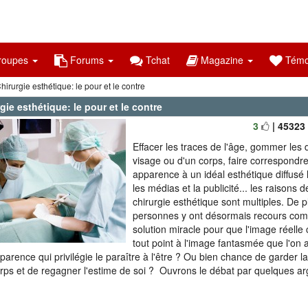
oupes
Forums
Tchat
Magazine
Témo
hirurgie esthétique: le pour et le contre
gie esthétique: le pour et le contre
3
| 45323
Effacer les traces de l'âge, gommer les 
visage ou d'un corps, faire correspondr
apparence à un idéal esthétique diffusé
les médias et la publicité... les raisons d
chirurgie esthétique sont multiples. De p
personnes y ont désormais recours com
solution miracle pour que l'image réell
tout point à l'image fantasmée que l'on a
pparence qui privilégie le paraître à l'être ? Ou bien chance de garder l
rps et de regagner l'estime de soi ? Ouvrons le débat par quelques a