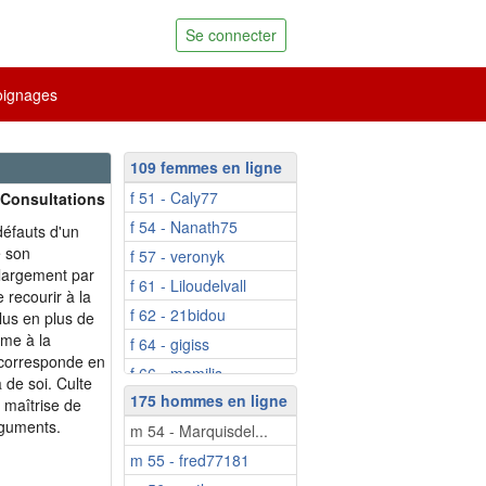
Se connecter
ignages
109 femmes en ligne
f 51 - Caly77
 Consultations
f 54 - Nanath75
défauts d'un
e son
f 57 - veronyk
 largement par
f 61 - Liloudelvall
e recourir à la
f 62 - 21bidou
lus en plus de
me à la
f 64 - gigiss
e corresponde en
f 66 - mamilis
 de soi. Culte
175 hommes en ligne
f 67 - Neuvie
a maîtrise de
rguments.
m 54 - Marquisdel...
f 70 - Niicole
m 55 - fred77181
f 71 - kinou39