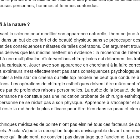
euses personnes, hommes et femmes confondus.
i à la nature ?
lisant la science pour modifier son apparence naturelle, l'homme joue à 
r dans un but de confort et de beauté physique sans se préoccuper des 
et des conséquences néfastes de telles opérations. Cet argument trou
es dérives que les médias mettent en évidence : la recherche de l'éter
 à une multiplication d'interventions chirurgicales qui déforment les trai
à la caricature. Jouer avec son apparence en cherchant à la faire corr
es extérieurs n'est effectivement pas sans conséquences psychologiques
bler à telle star de cinéma ou telle top-modèle ne peut que conduire à
ions. Les opérations de chirurgie esthétiques doivent être mûrement ré
es par de profondes raisons personnelles. La quête de la beauté, de l
formance ne constitue pas une indication probante de chirurgie esthéti
personne ne se réduit pas à son physique. Apprendre à s'accepter et à 
st reste la méthode la plus efficace pour être bien dans sa peau et bien
chniques médicales de pointe n'ont pas éliminé tous ces facteurs de d
iels. A cela s'ajoute la déception toujours envisageable devant une nou
nce qui, finalement, ne convient pas davantage que l'ancienne. La néc