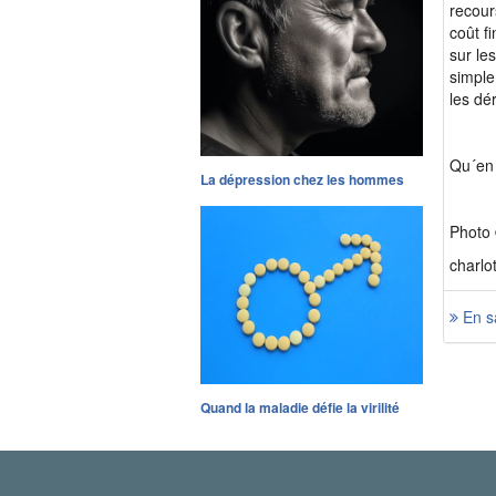
recour
coût f
sur le
simple
les dér
Qu´en 
La dépression chez les hommes
Photo 
charlo
En sa
Quand la maladie défie la virilité