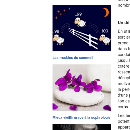
nombr
Un déf
En uti
sorcie
prend 
dans l
conduit
Les troubles du sommeil
jusqu'
critèr
ressem
décept
motivé
la per
d'une 
l'on e
corps.
Les te
Mieux vieillir grâce à la sophrologie
potent
appare