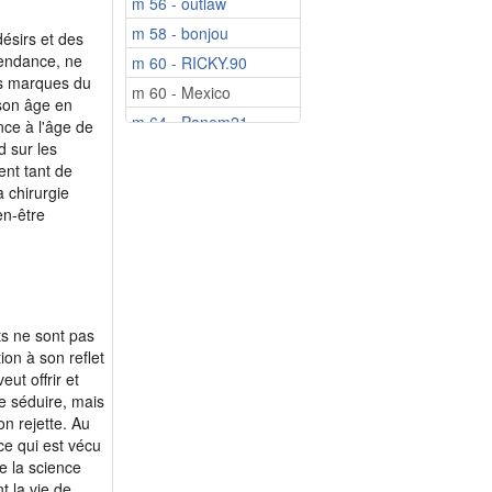
m 56 - outlaw
f 71 - fluoril
m 58 - bonjou
f 73 - jeanne38
désirs et des
dépendance, ne
m 60 - RICKY.90
f 75 - Jeannempor...
les marques du
m 60 - Mexico
f 82 - Marguie17
 son âge en
m 64 - Panem21
f 51 - Jeannett391
nce à l'âge de
d sur les
m 64 - Bouboulov
f 55 - Martine68
ent tant de
m 65 - GreyFlannel
f 55 - juju63
a chirurgie
m 68 - S.Marcel14
f 55 - Loveanimale
en-être
m 68 - virtal
f 56 - feeling69
m 69 - Kikidu19
f 56 - nikkou
m 69 - jacqueschar
f 56 - Comarie
m 70 - marco56
f 57 - boxeuse68
ts ne sont pas
ion à son reflet
m 70 - Louis
f 57 - Emmamano
eut offrir et
m 71 - ELIXIR33
f 58 - Nancy05
de séduire, mais
m 73 - Killian38
f 58 - Alexa100
n rejette. Au
ce qui est vécu
m 73 - Mitchells
f 58 - valou68
e la science
m 73 - Pierre1354
f 58 - grisi66
t la vie de