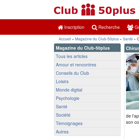
Inscription
Recherche
Gr
Accueil
»
Magazine du Club-50plus
»
Santé
» C
Magazine du Club-50plus
Chirur
Tous les articles
Amour et rencontres
Conseils du Club
Loisirs
Monde digital
Psychologie
Santé
Société
de l'a
son co
Témoignages
Autres