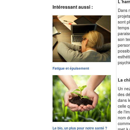
L´harm
Intéressant aussi :
Dans n
projets
sont p
temps 
parais
son te
person
possibi
esthét
psychi
Fatigue et épuisement
La chi
Un nez
des dé
dans le
celle 
de l'i
nom de
comme 
Le bio, un plus pour notre santé ?
met à 