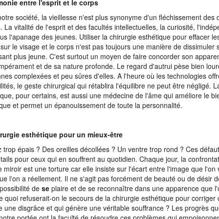
onie entre l'esprit et le corps
otre société, la vieillesse n'est plus synonyme d'un fléchissement des 
. La vitalité de l'esprit et des facultés intellectuelles, la curiosité, l'in
lus l'apanage des jeunes. Utiliser la chirurgie esthétique pour effacer 
sur le visage et le corps n'est pas toujours une manière de dissimuler
sant plus jeune. C'est surtout un moyen de faire concorder son appare
mpérament et de sa nature profonde. Le regard d'autrui pèse bien lour
nes complexées et peu sûres d'elles. A l'heure où les technologies offr
lités, le geste chirurgical qui rétablira l'équilibre ne peut être négligé. L
ique, pour certains, est aussi une médecine de l'âme qui améliore le bi
que et permet un épanouissement de toute la personnalité.
rurgie esthétique pour un mieux-être
 trop épais ? Des oreilles décollées ? Un ventre trop rond ? Ces défau
tails pour ceux qui en souffrent au quotidien. Chaque jour, la confrontat
 miroir est une torture car elle insiste sur l'écart entre l'image que l'on v
que l'on a réellement. Il ne s'agit pas forcément de beauté ou de désir 
mpossibilité de
se
plaire et de se reconnaître dans une apparence que l'o
 quoi refuserait-on le secours de la chirurgie esthétique pour corriger 
une disgrâce et qui génère une véritable souffrance ? Les progrès qu
notre portée ont la faculté de résoudre ces problèmes qui empoisonnen