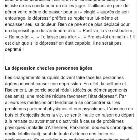
injuste de les condamner ou de les juger. D’ailleurs de peur de
gêner voire même de passer pour un « cinglé » auprès de son
entourage, le dépressif préfère se replier sur lui-même et
encaisser seul sa douleur. Rien de pire et de plus déplacé pour
un dépressif que de s’entendre dire : « Positive, la vie est belle »,
« Remue-toi », « Te laisse pas aller » , « Prends-toi en main » ! Il
est clair que si le dépressif en était capable, il ne serait pas
déprimé !
La dépression chez les personnes âgées
Les changements auxquels doivent faire face les personnes
âgées peuvent causer une dépression. En effet, la solitude et
l'isolement, un cercle social réduit (décès ou déménagements
des amis), une mobilité réduite favorisent l’état dépressif. Par
ailleurs les médecins ont tendance à se concentrer sur les
problèmes purement physiques et non psychiques. L’absence de
buts et d'objectifs dans la vie, se sentir inutile en raison du départ
à la retraite ou avoir moins d'activités à cause de problèmes
physiques (maladie d’Alzheimer, Parkinson, douleurs chroniques,
déclin intellectuel), sont de toute évidence des facteurs
déclencheurs. Sans oublier que certains médicaments peuvent