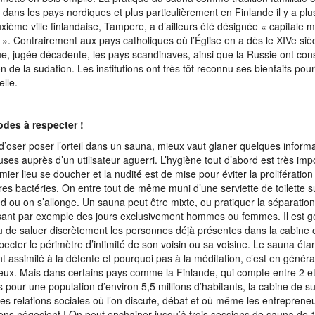
e dans les pays nordiques et plus particulièrement en Finlande il y a pl
xième ville finlandaise, Tampere, a d’ailleurs été désignée « capitale 
». Contrairement aux pays catholiques où l’Église en a dès le XIVe siècl
ue, jugée décadente, les pays scandinaves, ainsi que la Russie ont con
on de la sudation. Les institutions ont très tôt reconnu ses bienfaits pou
elle.
des à respecter !
d’oser poser l’orteil dans un sauna, mieux vaut glaner quelques inform
uses auprès d’un utilisateur aguerri. L’hygiène tout d’abord est très imp
mier lieu se doucher et la nudité est de mise pour éviter la prolifératio
res bactéries. On entre tout de même muni d’une serviette de toilette s
ed ou on s’allonge. Un sauna peut être mixte, ou pratiquer la séparatio
ant par exemple des jours exclusivement hommes ou femmes. Il est 
u de saluer discrètement les personnes déjà présentes dans la cabine o
pecter le périmètre d’intimité de son voisin ou sa voisine. Le sauna étan
t assimilé à la détente et pourquoi pas à la méditation, c’est en généra
ieux. Mais dans certains pays comme la Finlande, qui compte entre 2 et
 pour une population d’environ 5,5 millions d’habitants, la cabine de s
 des relations sociales où l’on discute, débat et où même les entreprene
ciens négocient ! On peut enchainer jusqu’à trois sessions de sauna de