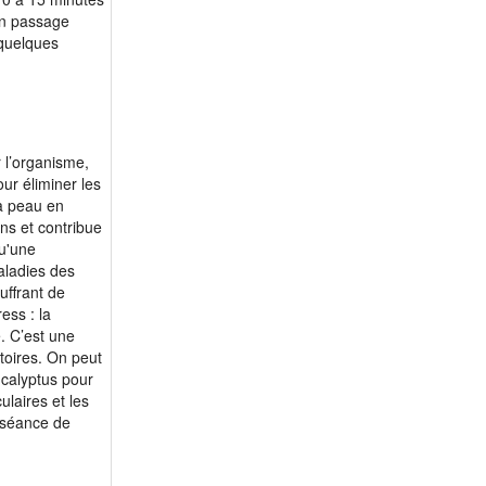
un passage
m 65 - Jpdu09
 quelques
m 66 - theosolo
m 66 - improbike
m 68 - Alain6333
m 69 - Ol20v650
 l’organisme,
m 70 - Navyp78
ur éliminer les
m 70 - Ma56nou
la peau en
ns et contribue
m 71 - jc.bdx
u'une
m 71 - Thierry38
aladies des
m 71 - Viajar
uffrant de
ess : la
m 71 - YVAN38
. C’est une
m 71 - celibre
toires. On peut
ucalyptus pour
m 73 - creedence80
ulaires et les
m 73 - Susuki26
 séance de
m 74 - harry60
m 75 - diegomarco