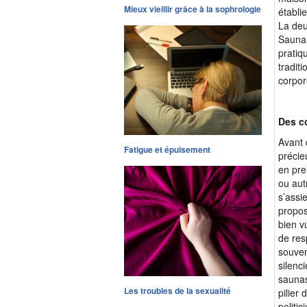
Mieux vieillir grâce à la sophrologie
établi
La deu
Sauna 
pratiq
traditi
corpor
Des co
Avant 
Fatigue et épuisement
précie
en pre
ou aut
s’assi
propos
bien v
de res
souven
silenc
saunas
Les troubles de la sexualité
pilier
politi