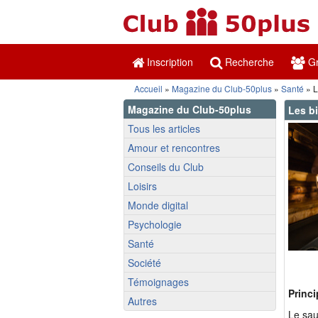
Inscription
Recherche
Gr
Accueil
»
Magazine du Club-50plus
»
Santé
» L
Magazine du Club-50plus
Les b
Tous les articles
Amour et rencontres
Conseils du Club
Loisirs
Monde digital
Psychologie
Santé
Société
Témoignages
Princ
Autres
Le sau