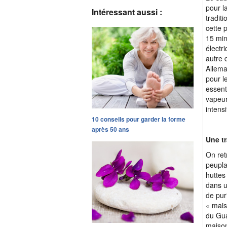
pour l
Intéressant aussi :
tradit
cette 
15 min
électr
autre 
Allema
pour l
essent
vapeur
intens
10 conseils pour garder la forme
après 50 ans
Une tr
On ret
peupla
huttes
dans u
de pur
« mais
du Gua
maison