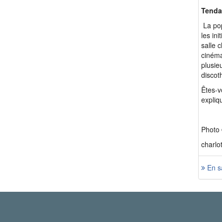
Tenda
La pop
les in
salle 
cinéma
plusie
discot
Êtes-v
expliq
Photo 
charlo
En sa