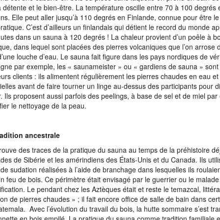
a détente et le bien-être. La température oscille entre 70 à 100 degrés 
ions. Elle peut aller jusqu’à 110 degrés en Finlande, connue pour être l
pratique. C’est d’ailleurs un finlandais qui détient le record du monde a
utes dans un sauna à 120 degrés ! La chaleur provient d’un poêle à bo
ique, dans lequel sont placées des pierres volcaniques que l’on arrose
d’une louche d’eau. Le sauna fait figure dans les pays nordiques de vérit
gne par exemple, les « saunameister » ou « gardiens de sauna » sont a
eurs clients : ils alimentent régulièrement les pierres chaudes en eau et
ielles avant de faire tourner un linge au-dessus des participants pour di
. Ils proposent aussi parfois des peelings, à base de sel et de miel pa
ifier le nettoyage de la peau.
adition ancestrale
rouve des traces de la pratique du sauna au temps de la préhistoire déj
des de Sibérie et les amérindiens des États-Unis et du Canada. Ils utili
 de sudation réalisées à l’aide de branchage dans lesquelles ils roulaie
n feu de bois. Ce périmètre était envisagé par le guerrier ou le malad
ification. Le pendant chez les Aztèques était et reste le temazcal, litté
on de pierres chaudes » ; il fait encore office de salle de bain dans cer
temala. Avec l’évolution du travail du bois, la hutte sommaire s’est t
nette en bois empilé. La pratique du sauna comme tradition familiale et