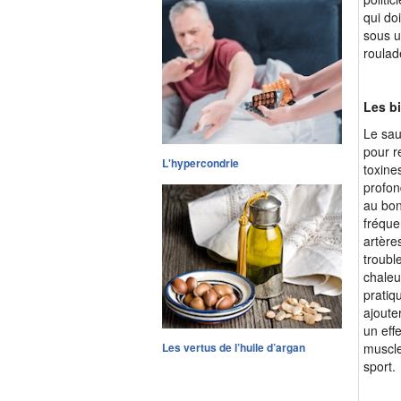
qui do
sous u
roulad
Les bi
Le sau
pour r
L'hypercondrie
toxine
profon
au bon
fréque
artère
troubl
chaleu
pratiq
ajoute
un eff
Les vertus de l’huile d’argan
muscle
sport.