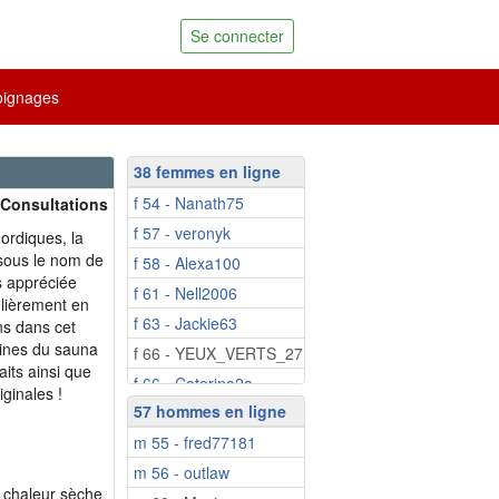
Se connecter
ignages
38 femmes en ligne
f 54 - Nanath75
 Consultations
f 57 - veronyk
ordiques, la
 sous le nom de
f 58 - Alexa100
s appréciée
f 61 - Nell2006
ulièrement en
f 63 - Jackie63
ns dans cet
igines du sauna
f 66 - YEUX_VERTS_27
aits ainsi que
f 66 - Caterina2a
iginales !
57 hommes en ligne
f 67 - Neuvie
m 55 - fred77181
f 67 - Doobbie
m 56 - outlaw
f 71 - fluoril
 chaleur sèche