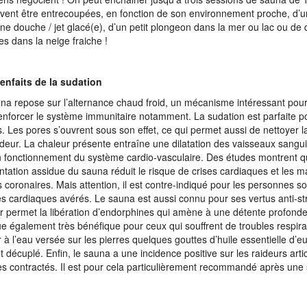
ivent être entrecoupées, en fonction de son environnement proche, d’
ne douche / jet glacé(e), d’un petit plongeon dans la mer ou lac ou de
es dans la neige fraiche !
enfaits de la sudation
na repose sur l’alternance chaud froid, un mécanisme intéressant pour
enforcer le système immunitaire notamment. La sudation est parfaite po
s. Les pores s’ouvrent sous son effet, ce qui permet aussi de nettoyer 
deur. La chaleur présente entraîne une dilatation des vaisseaux sangui
 fonctionnement du système cardio-vasculaire. Des études montrent q
ntation assidue du sauna réduit le risque de crises cardiaques et les m
s coronaires. Mais attention, il est contre-indiqué pour les personnes so
es cardiaques avérés. Le sauna est aussi connu pour ses vertus anti-str
r permet la libération d’endorphines qui amène à une détente profonde
ue également très bénéfique pour ceux qui souffrent de troubles respira
r à l’eau versée sur les pierres quelques gouttes d’huile essentielle d’e
et décuplé. Enfin, le sauna a une incidence positive sur les raideurs artic
s contractés. Il est pour cela particulièrement recommandé après une