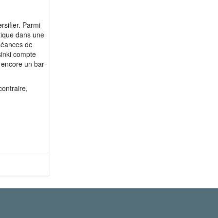
m 76 - mich1950
m 77 - Paulberk
rsifier. Parmi
m 77 - poldk59
atique dans une
m 78 - willybald
 séances de
sinki compte
m 82 - jacekov
 encore un bar-
ontraire,