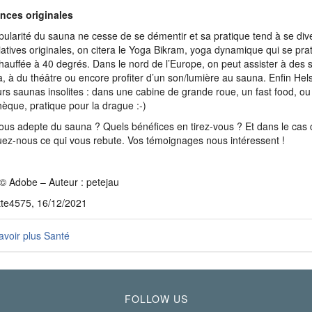
nces originales
ularité du sauna ne cesse de se démentir et sa pratique tend à se dive
itiatives originales, on citera le Yoga Bikram, yoga dynamique qui se pr
chauffée à 40 degrés. Dans le nord de l’Europe, on peut assister à des
, à du théâtre ou encore profiter d’un son/lumière au sauna. Enfin Hel
urs saunas insolites : dans une cabine de grande roue, un fast food, ou
hèque, pratique pour la drague :-)
ous adepte du sauna ? Quels bénéfices en tirez-vous ? Et dans le cas c
uez-nous ce qui vous rebute. Vos témoignages nous intéressent !
© Adobe – Auteur : petejau
tte4575, 16/12/2021
voir plus Santé
FOLLOW US