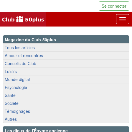
Se connecter
Togg
navig
Magazine du Club-50plus
Tous les articles
Amour et rencontres
Conseils du Club
Loisirs
Monde digital
Psychologie
Santé
Société
Témoignages
Autres
Les dieux de l'Égypte ancienne