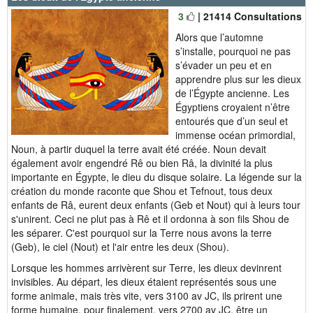
3
| 21414 Consultations
Alors que l’automne
s’installe, pourquoi ne pas
s’évader un peu et en
apprendre plus sur les dieux
de l’Égypte ancienne. Les
Égyptiens croyaient n’être
entourés que d’un seul et
immense océan primordial,
Noun, à partir duquel la terre avait été créée. Noun devait
également avoir engendré Rê ou bien Râ, la divinité la plus
importante en Égypte, le dieu du disque solaire. La légende sur la
création du monde raconte que Shou et Tefnout, tous deux
enfants de Râ, eurent deux enfants (Geb et Nout) qui à leurs tour
s'unirent. Ceci ne plut pas à Rê et il ordonna à son fils Shou de
les séparer. C'est pourquoi sur la Terre nous avons la terre
(Geb), le ciel (Nout) et l'air entre les deux (Shou).
Lorsque les hommes arrivèrent sur Terre, les dieux devinrent
invisibles. Au départ, les dieux étaient représentés sous une
forme animale, mais très vite, vers 3100 av JC, ils prirent une
forme humaine, pour finalement, vers 2700 av JC, être un