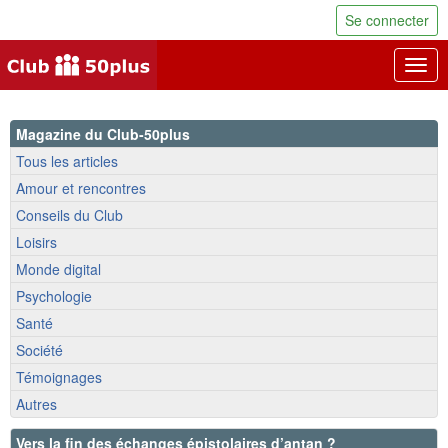
Se connecter
Togg
navig
Magazine du Club-50plus
Tous les articles
Amour et rencontres
Conseils du Club
Loisirs
Monde digital
Psychologie
Santé
Société
Témoignages
Autres
Vers la fin des échanges épistolaires d’antan ?