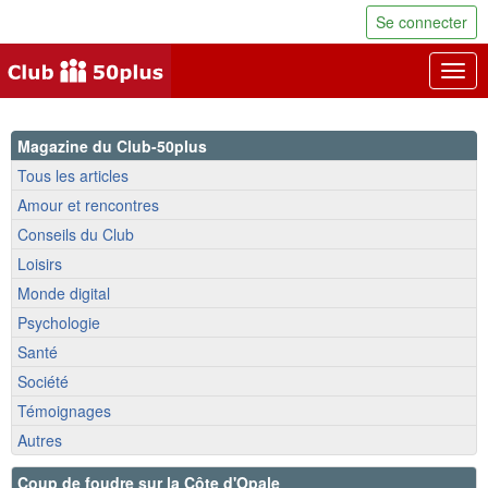
Se connecter
Togg
navig
Magazine du Club-50plus
Tous les articles
Amour et rencontres
Conseils du Club
Loisirs
Monde digital
Psychologie
Santé
Société
Témoignages
Autres
Coup de foudre sur la Côte d'Opale