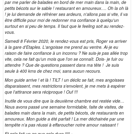
par me parler de balades en bord de mer main dans la main, de
petits bécots sur le sable ! restaurant en amoureux…. Oh la oh là
! je lui demande de réfréner ses ardeurs, n'allons pas si vite, il va
être difficile pour moi de redonner ma confiance à quelqu'un
surtout en si peu de temps. Il faut que le feeling soit au rendez-
vous.
Samedi 8 Février 2020, le rendez-vous est pris, Roger va arriver
à la gare d'Etaples. L'angoisse me prend au ventre. Ai-je eu
raison de faire confiance à un inconnu ? Ne suis-je pas allée trop
vite, cela ne fait qu'un mois que l'on se connaît. Dois- je fuir ou
attendre ? Que de questions passent dans ma tête ! Je suis
seule à 400 kms de chez moi, sans aucun recours.
Mon guide arrive ! et là ! TILT ! un déclic se fait, mes angoisses
disparaissent, mes restrictions s'envolent, je me mets à espérer
que l'attirance sera réciproque ! Ouf !!!
Inutile de vous dire que la deuxième chambre est restée vide…
Nous avons passé une semaine formidable, faite de visites, de
balades main dans la main, de petits bécots, de restaurants en
amoureux. Mon guide a été parfait ! La mer déchainée par une
tempête n'a pas réussi à effaroucher notre amour naissant !
Et cela fait un an que cela dure !!!!
»