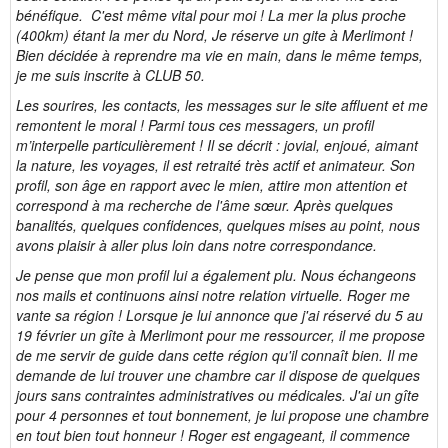
bénéfique. C'est même vital pour moi ! La mer la plus proche
(400km) étant la mer du Nord, Je réserve un gite à Merlimont !
Bien décidée à reprendre ma vie en main, dans le même temps,
je me suis inscrite à CLUB 50.
Les sourires, les contacts, les messages sur le site affluent et me
remontent le moral ! Parmi tous ces messagers, un profil
m’interpelle particulièrement ! Il se décrit : jovial, enjoué, aimant
la nature, les voyages, il est retraité très actif et animateur. Son
profil, son âge en rapport avec le mien, attire mon attention et
correspond à ma recherche de l'âme sœur. Après quelques
banalités, quelques confidences, quelques mises au point, nous
avons plaisir à aller plus loin dans notre correspondance.
Je pense que mon profil lui a également plu. Nous échangeons
nos mails et continuons ainsi notre relation virtuelle. Roger me
vante sa région ! Lorsque je lui annonce que j'ai réservé du 5 au
19 février un gîte à Merlimont pour me ressourcer, il me propose
de me servir de guide dans cette région qu'il connaît bien. Il me
demande de lui trouver une chambre car il dispose de quelques
jours sans contraintes administratives ou médicales. J'ai un gîte
pour 4 personnes et tout bonnement, je lui propose une chambre
en tout bien tout honneur ! Roger est engageant, il commence