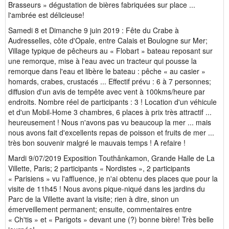
Brasseurs » dégustation de bières fabriquées sur place ...
l'ambrée est délicieuse!
Samedi 8 et Dimanche 9 juin 2019 : Fête du Crabe à
Audresselles, côte d'Opale, entre Calais et Boulogne sur Mer;
Village typique de pêcheurs au « Flobart » bateau reposant sur
une remorque, mise à l'eau avec un tracteur qui pousse la
remorque dans l'eau et libère le bateau : pêche « au casier »
homards, crabes, crustacés ... Effectif prévu : 6 à 7 personnes;
diffusion d'un avis de tempête avec vent à 100kms/heure par
endroits. Nombre réel de participants : 3 ! Location d'un véhicule
et d'un Mobil-Home 3 chambres, 6 places à prix très attractif ...
heureusement ! Nous n'avons pas vu beaucoup la mer ... mais
nous avons fait d'excellents repas de poisson et fruits de mer ...
très bon souvenir malgré le mauvais temps ! A refaire !
Mardi 9/07/2019 Exposition Touthânkamon, Grande Halle de La
Villette, Paris; 2 participants « Nordistes », 2 participants
« Parisiens » vu l'affluence, je n'ai obtenu des places que pour la
visite de 11h45 ! Nous avons pique-niqué dans les jardins du
Parc de la Villette avant la visite; rien à dire, sinon un
émerveillement permanent; ensuite, commentaires entre
« Ch'tis » et « Parigots » devant une (?) bonne bière! Très belle