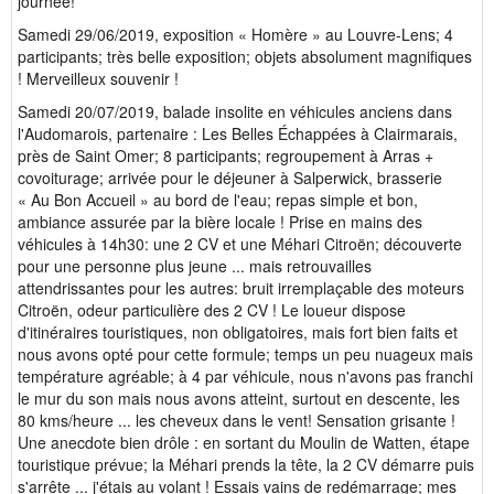
journée!
Samedi 29/06/2019, exposition « Homère » au Louvre-Lens; 4
participants; très belle exposition; objets absolument magnifiques
! Merveilleux souvenir !
Samedi 20/07/2019, balade insolite en véhicules anciens dans
l'Audomarois, partenaire : Les Belles Échappées à Clairmarais,
près de Saint Omer; 8 participants; regroupement à Arras +
covoiturage; arrivée pour le déjeuner à Salperwick, brasserie
« Au Bon Accueil » au bord de l'eau; repas simple et bon,
ambiance assurée par la bière locale ! Prise en mains des
véhicules à 14h30: une 2 CV et une Méhari Citroën; découverte
pour une personne plus jeune ... mais retrouvailles
attendrissantes pour les autres: bruit irremplaçable des moteurs
Citroën, odeur particulière des 2 CV ! Le loueur dispose
d'itinéraires touristiques, non obligatoires, mais fort bien faits et
nous avons opté pour cette formule; temps un peu nuageux mais
température agréable; à 4 par véhicule, nous n'avons pas franchi
le mur du son mais nous avons atteint, surtout en descente, les
80 kms/heure ... les cheveux dans le vent! Sensation grisante !
Une anecdote bien drôle : en sortant du Moulin de Watten, étape
touristique prévue; la Méhari prends la tête, la 2 CV démarre puis
s'arrête ... j'étais au volant ! Essais vains de redémarrage; mes