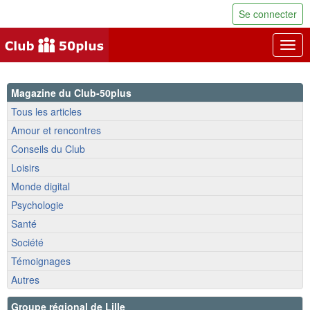
Se connecter
Togg
navig
Magazine du Club-50plus
Tous les articles
Amour et rencontres
Conseils du Club
Loisirs
Monde digital
Psychologie
Santé
Société
Témoignages
Autres
Groupe régional de Lille