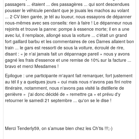
passagers ... étaient ... des passagères ... qui sont descendues
pousser le véhicule pendant que je jouais les machos au volant
... 2 CV bien garée, je tél au loueur, nous essayons de dépanner
nous-mêmes avec ses conseils: rien à faire ! Le dépanneur nous
rejoints et trouve la panne: pompe à essence morte; il en a une
avec lui, il remplace, allongé sous la voiture ... c'était un grand
fort gaillard barbu et les commentaires de ces Dames allaient bon
train ... le gars est ressorti de sous la voiture, écroulé de rire,
disant : « je n'ai jamais fait un dépannage pareil » nous y avons
gagné les frais d'essence et une remise de 10% sur la facture ...
bravo et merci Mesdames !
Epilogue : une participante m'ayant fait remarquer, fort justement
au tél il y a quelques jours « oui mais nous n'avons pas fini notre
itinéraire, notamment, nous n'avons pas visité la distillerie de
genièvre » j'ai donc décidé de « remettre ça » et prévu d'y
retourner le samedi 21 septembre ... qu'on se le dise !
Merci Tenderly59, on s’amuse bien chez les Ch’tis !!!;-)