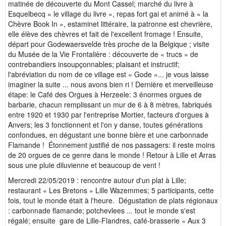
matinée de découverte du Mont Cassel; marché du livre à
Esquelbecq « le village du livre », repas fort gai et animé à « la
Chèvre Book In », estaminet littéraire, la patronne est chevrière,
elle élève des chèvres et fait de l'excellent fromage ! Ensuite,
départ pour Godewaersvelde très proche de la Belgique ; visite
du Musée de la Vie Frontalière : découverte de « trucs » de
contrebandiers insoupçonnables; plaisant et instructif;
l'abréviation du nom de ce village est « Gode »... je vous laisse
imaginer la suite ... nous avons bien ri ! Dernière et merveilleuse
étape: le Café des Orgues à Herzeele: 3 énormes orgues de
barbarie, chacun remplissant un mur de 6 à 8 mètres, fabriqués
entre 1920 et 1930 par l'entreprise Mortier, facteurs d'orgues à
Anvers; les 3 fonctionnent et l'on y danse, toutes générations
confondues, en dégustant une bonne bière et une carbonnade
Flamande ! Étonnement justifié de nos passagers: il reste moins
de 20 orgues de ce genre dans le monde ! Retour à Lille et Arras
sous une pluie diluvienne et beaucoup de vent !
Mercredi 22/05/2019 : rencontre autour d'un plat à Lille;
restaurant « Les Bretons » Lille Wazemmes; 5 participants, cette
fois, tout le monde était à l'heure. Dégustation de plats régionaux
: carbonnade flamande; potchevlees ... tout le monde s'est
régalé; ensuite gare de Lille-Flandres, café-brasserie « Aux 3