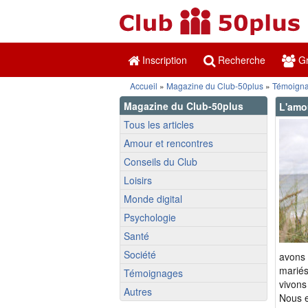
Inscription
Recherche
Gr
Accueil
»
Magazine du Club-50plus
»
Témoign
Magazine du Club-50plus
L'amo
Tous les articles
Amour et rencontres
Conseils du Club
Loisirs
Monde digital
Psychologie
Santé
Société
avons 
mariés
Témoignages
vivons
Autres
Nous e