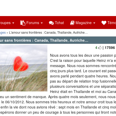
oupes
Forums
Tchat
Magazine
Témo
ages
» L'amour sans frontières : Canada, Thaïlande, Autriche…
ur sans frontières : Canada, Thaïlande, Autriche…
4
| 17596
Nous avons tous les deux une passion po
C'est la raison pour laquelle Heinz m'a
message. Nous nous sommes rencontré
cinq jours plus tard. Le courant est pas
avons parlé pendant quatre heures. Nou
pas au départ de relation trop fusionnel
plusieurs conversations et une séparati
Heinz était en Thaïlande et moi au Can
eu un sentiment de manque. Après quatre mois seulement, nous nou
 le 06/10/2012. Nous sommes très heureux et notre amour croit tous l
 enfin la vie dont nous avions rêvé : sept mois en Thaïlande et cinq moi
spérons donner un peu de courage à tous les personnes qui liront notr