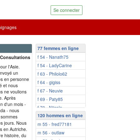
Se connecter
ignages
77 femmes en ligne
f 54 - Nanath75
 Consultations
f 54 - LadyCarine
ur l'Asie.
 envoyé un
f 63 - Philolo62
s en personne
f 64 - gigiss
sé et nous
f 67 - Neuvie
s ne voulions
le. Après
f 69 - Paty85
on d'un mois -
f 70 - Niicole
ada - nous
120 hommes en ligne
f 75 - Jeannempor...
s sommes
es jours. Nous
m 55 - fred77181
f 51 - Jadecorton
s en Autriche.
m 56 - outlaw
f 55 - Angie92
e histoire, du