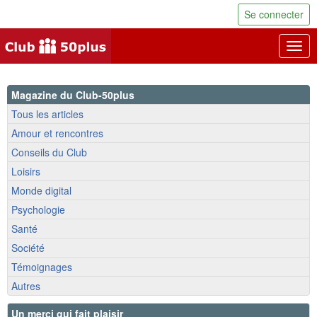
Se connecter
Togg
navig
Magazine du Club-50plus
Tous les articles
Amour et rencontres
Conseils du Club
Loisirs
Monde digital
Psychologie
Santé
Société
Témoignages
Autres
Un merci qui fait plaisir