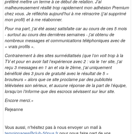
préféré mettre un terme à ce début de relation. J’ai
malheureusement résilié trop rapidement mon adhésion Premium
chez vous. Je réfléchis aujourd'hui à me réinscrire (j’ai supprimé
mon profil) et à me réabonner.
Pour ma part, j’ai été assez satisfaite car au cours de ces 5 mois
- surtout au cours des dernières semaines - j’ai obtenu de
nombreux messages et communications téléphoniques avec de
« vrais profils ».
Contrairement à des sites surmédiatisés (que l’on voit trop à la
TV et pour en avoir fait l’expérience avec 2 : via le 1er site, j’ai
reçu 3 messages en 1 an et via le 2ème, j’ai uniquement
bénéficié des 3 jours de gratuité avec le résultat de 5 «
brouteurs » alors que ce site proclame par des publicités
télévisées son sérieux, et aucune réponse de la part de l’équipe,
lorsqu’on l’informe que des escrocs sévissent sur leur site.
Encore merci.»
Rejeanne
Vous aussi, n'hésitez pas à nous envoyer un mail à
temoignages@club-50pus.fr
pour nous faire part de vos