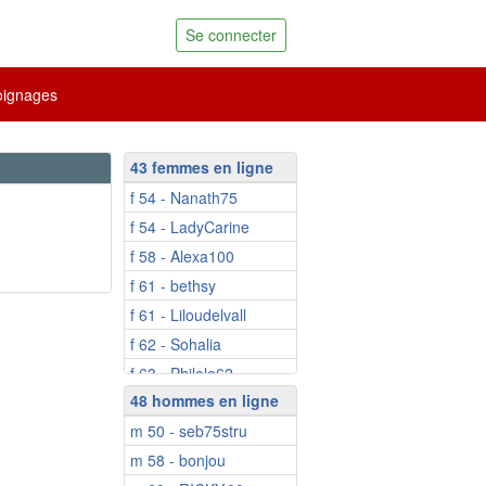
Se connecter
ignages
43 femmes en ligne
f 54 - Nanath75
f 54 - LadyCarine
f 58 - Alexa100
f 61 - bethsy
f 61 - Liloudelvall
f 62 - Sohalia
f 63 - Philolo62
48 hommes en ligne
f 70 - lilimarlene
m 50 - seb75stru
f 70 - Niicole
m 58 - bonjou
f 73 - Minouchka12