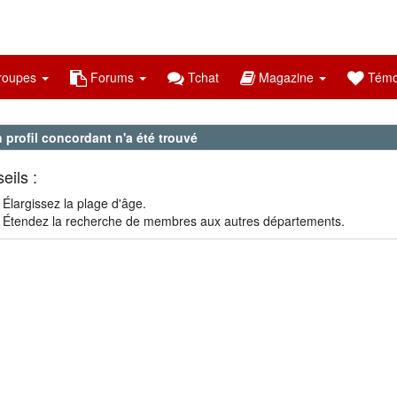
oupes
Forums
Tchat
Magazine
Témo
profil concordant n'a été trouvé
eils :
Élargissez la plage d'âge.
Étendez la recherche de membres aux autres départements.