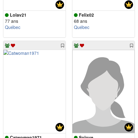
Lolav21
Felix02
77 ans
68 ans
Québec
Québec
Catwoman1971
Solove