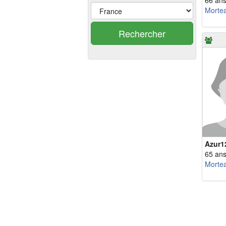
66 an
Morte
Rechercher
Azur1
65 an
Morte