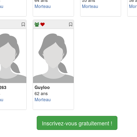
s
64 ans
55 ans
58 
au
Morteau
Morteau
Mor
263
Guyloo
s
62 ans
au
Morteau
Inscrivez-vous gratuitement !