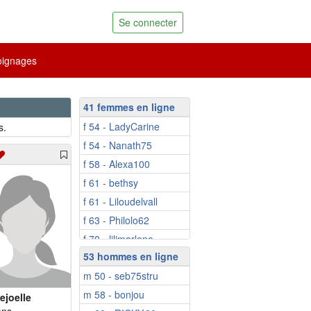
Se connecter
ignages
41 femmes en ligne
f 54 - LadyCarine
s.
f 54 - Nanath75
f 58 - Alexa100
f 61 - bethsy
f 61 - Liloudelvall
f 63 - Philolo62
f 70 - lilimarlene
53 hommes en ligne
f 70 - Niicole
m 50 - seb75stru
f 73 - Augustine1
m 58 - bonjou
f 73 - marie-jose84
iejoelle