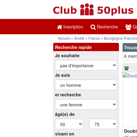
Inscription
Recherche
Gr
Accueil
Amitié
France
Bourgogne-Franch
Recherche rapide
Trouv
Je souhaite
6 memb
Je suis
et recherche
âgé(e) de
Doubi
vivant en