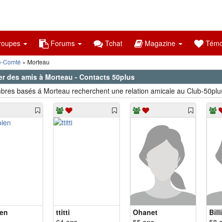
oupes
Forums
Tchat
Magazine
Témo
e-Comté
Morteau
er des amis à Morteau - Contacts 50plus
res basés á Morteau recherchent une relation amicale au Club-50plu
en
ttitti
Ohanet
Bill