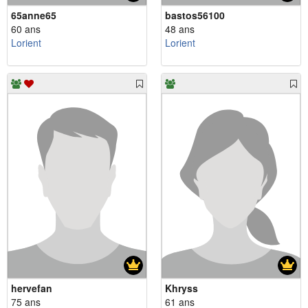
65anne65
bastos56100
60 ans
48 ans
Lorient
Lorient
hervefan
Khryss
75 ans
61 ans