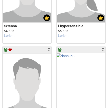
extensa
Lhypersensible
54 ans
55 ans
Lorient
Lorient