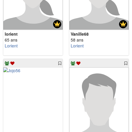
lorient
Vanille68
65 ans
58 ans
Lorient
Lorient