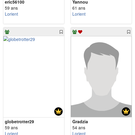
eric56100
Yannou
59 ans
61 ans
Lorient
Lorient
globetrotter29
Gradzia
59 ans
54 ans
Lorient
Lorient