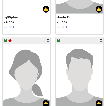
rq50plus
SanticDu
74 ans
73 ans
Lorient
Lorient