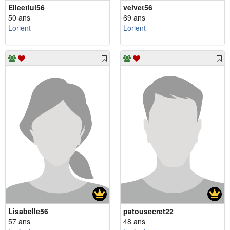
Elleetlui56
velvet56
50 ans
69 ans
Lorient
Lorient
Lisabelle56
patousecret22
57 ans
48 ans