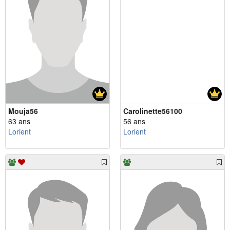
Mouja56
Carolinette56100
63 ans
56 ans
Lorient
Lorient