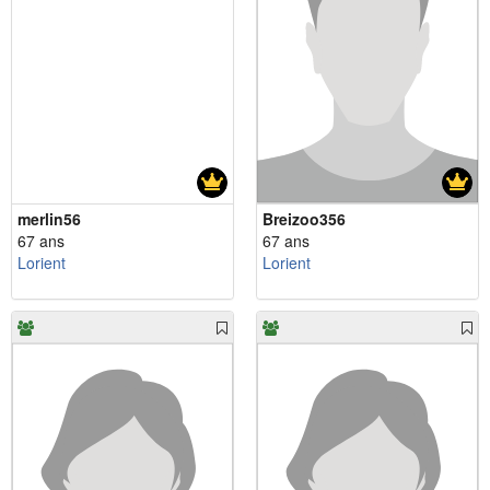
merlin56
Breizoo356
67 ans
67 ans
Lorient
Lorient