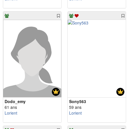
Dodo_emy
Sony563
61 ans
59 ans
Lorient
Lorient