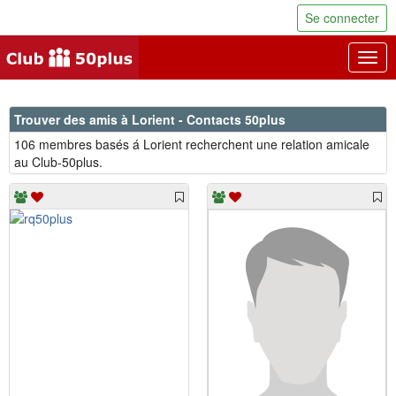
Se connecter
Togg
navig
Trouver des amis à Lorient - Contacts 50plus
106 membres basés á Lorient recherchent une relation amicale
au Club-50plus.