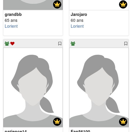
grandbb
Jarojaro
65 ans
60 ans
Lorient
Lorient
patience14
Fan56100