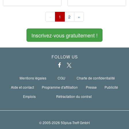
«
1
2
»
Inscrivez-vous gratuitement !
FOLLOW US
Mentions légales
CGU
Charte de confidentialité
Aide et contact
Programme d'affiliation
Presse
Publicité
Emplois
Rétractation du contrat
© 2005-2026 50plus-Treff GmbH