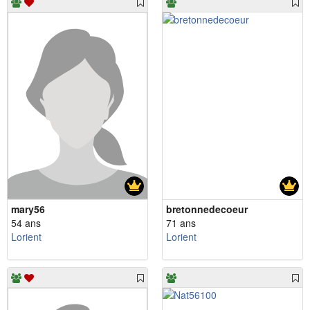
mary56
bretonnedecoeur
54 ans
71 ans
Lorient
Lorient