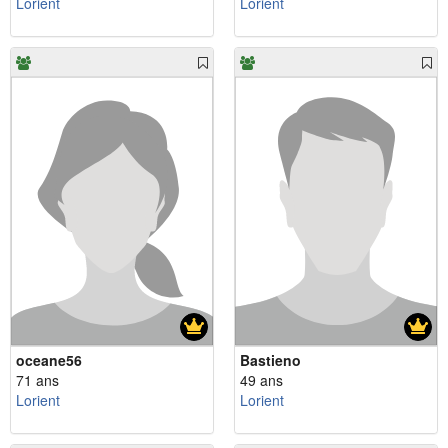
Lorient
Lorient
oceane56
Bastieno
71 ans
49 ans
Lorient
Lorient