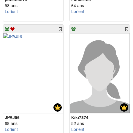
58 ans
64 ans
Lorient
Lorient
JPAJ56
Kiki7374
68 ans
52 ans
Lorient
Lorient