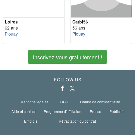
Loires
Carbi56
62 ans
56 ans
Plouay
Plouay
Inscrivez-vous gratuitement !
FOLLOW US
Mentions légales
CGU
Charte de confidentialité
Aide et contact
Programme d'affiliation
Presse
Publicité
Emplois
Rétractation du contrat