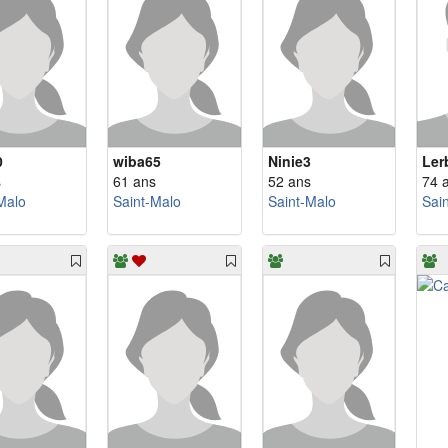
0
wiba65
Ninie3
Ler
s
61 ans
52 ans
74 
Malo
Saint-Malo
Saint-Malo
Sai