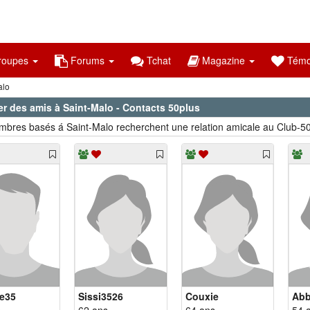
oupes
Forums
Tchat
Magazine
Témo
alo
er des amis à Saint-Malo - Contacts 50plus
bres basés á Saint-Malo recherchent une relation amicale au Club-50
re35
Sissi3526
Couxie
Abb