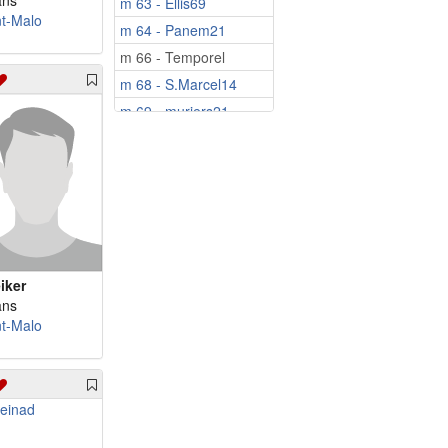
ans
m 63 - Ellis69
nt-Malo
m 64 - Panem21
m 66 - Temporel
m 68 - S.Marcel14
m 69 - muriers21
m 71 - mallet
m 54 - Vale01
m 58 - Sylvio_.
m 62 - Slimann59
m 62 - Salim57
m 64 - voyous
iker
m 68 - jeanmi58
ans
nt-Malo
m 69 - Ol20v650
m 71 - Thierry38
m 73 - jeanandre731
m 76 - stylo21