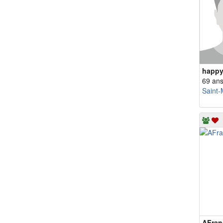
happy
69 an
Saint-
AFran