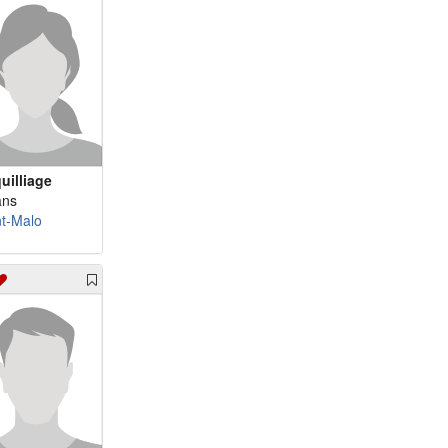
uilliage
ans
nt-Malo