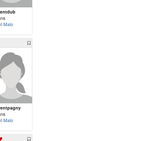
rentdub
ans
nt-Malo
rentpagny
ans
nt-Malo