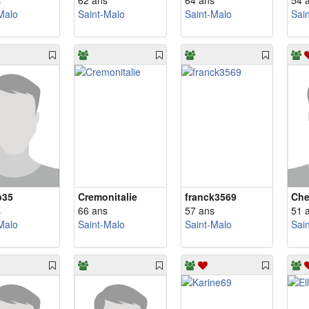
s
62 ans
64 ans
54 
Malo
Saint-Malo
Saint-Malo
Sai
p35
Cremonitalie
franck3569
Che
s
66 ans
57 ans
51 
Malo
Saint-Malo
Saint-Malo
Sai