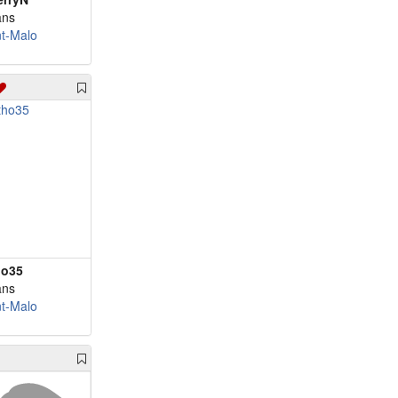
ans
nt-Malo
ho35
ans
nt-Malo