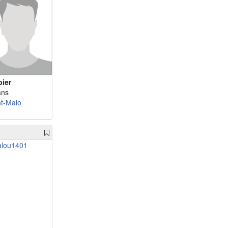
bier
ans
nt-Malo