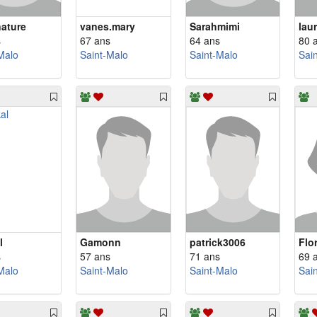
nature
vanes.mary
Sarahmimi
lau
s
67 ans
64 ans
80 
Malo
Saint-Malo
Saint-Malo
Sai
l
Gamonn
patrick3006
Flo
s
57 ans
71 ans
69 
Malo
Saint-Malo
Saint-Malo
Sai