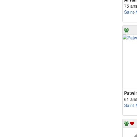
75 an
Saint-
Patwi
61 an
Saint-