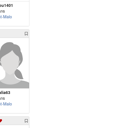
ou1401
ans
nt-Malo
alia63
ans
nt-Malo