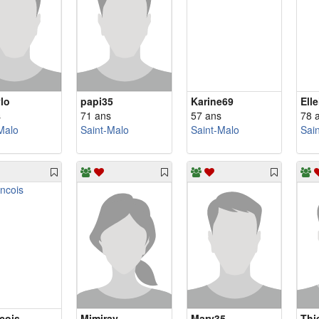
lo
papi35
Karine69
Ell
s
71 ans
57 ans
78 
Malo
Saint-Malo
Saint-Malo
Sai
cois
Mimiray
Mary35
Thi