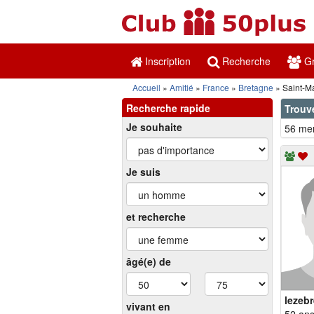
Inscription
Recherche
Gr
Accueil
Amitié
France
Bretagne
Saint-M
Recherche rapide
Trouv
Je souhaite
56 mem
Je suis
et recherche
âgé(e) de
lezeb
vivant en