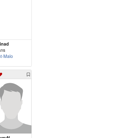
einad
ans
nt-Malo
erryN