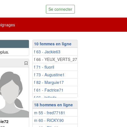
Se connecter
ignages
10 femmes en ligne
f 63 - Jackie63
plus.
f 66 - YEUX_VERTS_27
f 71 - fluoril
f 73 - Augustine1
f 82 - Marguie17
f 61 - Factrice71
f 66 - tatieda
18 hommes en ligne
f 70 - Habiba55
m 55 - fred77181
f 73 - Maylaura
m 60 - RICKY.90
f 74 - madaphnee
ie72