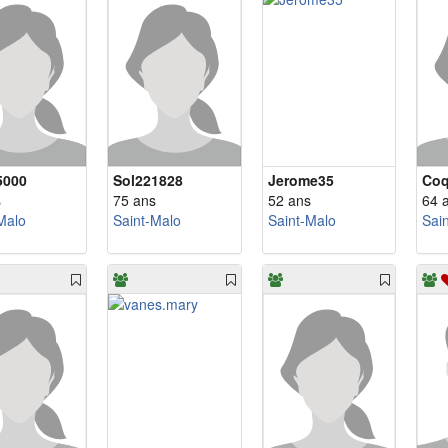
5000
Sol221828
Jerome35
Coq
s
75 ans
52 ans
64 
Malo
Saint-Malo
Saint-Malo
Sai