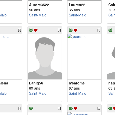
5
Aurore3522
Lauren22
Cal
s
56 ans
65 ans
73 
Malo
Saint-Malo
Saint-Malo
Sai
lena
Lanig56
lysarome
nat
s
69 ans
67 ans
63 
Malo
Saint-Malo
Saint-Malo
Sai