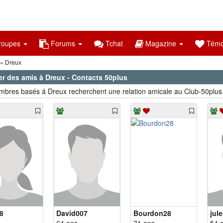
oupes
Forums
Tchat
Magazine
Témo
Dreux
er des amis à Dreux - Contacts 50plus
bres basés á Dreux recherchent une relation amicale au Club-50plus
8
David007
Bourdon28
jul