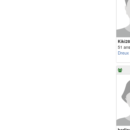
Kiki28
51 an
Dreux
berlin