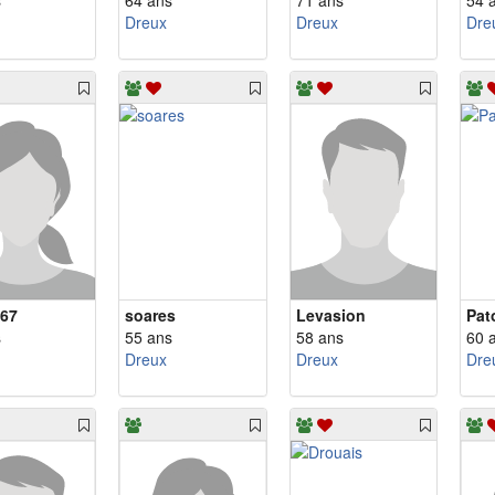
s
64 ans
71 ans
54 
Dreux
Dreux
Dre
67
soares
Levasion
Pat
s
55 ans
58 ans
60 
Dreux
Dreux
Dre