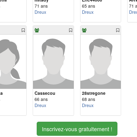
s
71 ans
65 ans
71 
Dreux
Dreux
Dre
la
Cassecou
28stregone
s
66 ans
68 ans
Dreux
Dreux
Inscrivez-vous gratuitement !