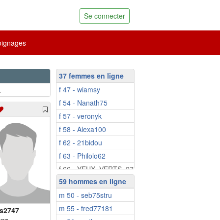
Se connecter
ignages
37 femmes en ligne
f 47 - wiamsy
.
f 54 - Nanath75
f 57 - veronyk
f 58 - Alexa100
f 62 - 21bidou
f 63 - Philolo62
f 66 - YEUX_VERTS_27
59 hommes en ligne
f 66 - mamilis
m 50 - seb75stru
f 66 - Caterina2a
m 55 - fred77181
f 67 - Neuvie
es2747