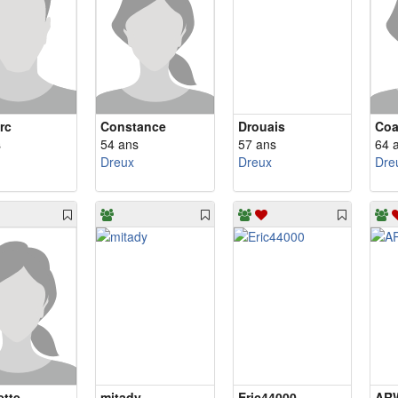
rc
Constance
Drouais
Coa
s
54 ans
57 ans
64 
Dreux
Dreux
Dre
ette
mitady
Eric44000
AR