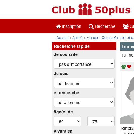
Inscription
Recherche
Gr
Accueil
Amitié
France
Centre-Val de Loire
Recherche rapide
Trouv
Je souhaite
19 mem
Je suis
et recherche
âgé(e) de
kmt32
vivant en