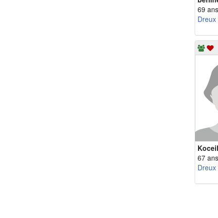
69 an
Dreux
Kocei
67 an
Dreux