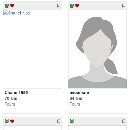
Chanel1955
mioamore
70 ans
64 ans
Tours
Tours