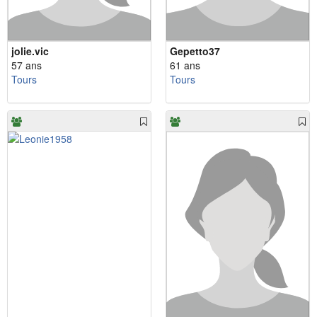
jolie.vic
Gepetto37
57 ans
61 ans
Tours
Tours