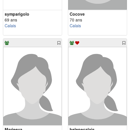
symparigolo
Cocove
69 ans
70 ans
Calais
Calais
Marieeva
helenecalais