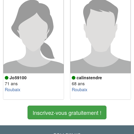
Jo59100
calinstendre
71 ans
68 ans
Roubaix
Roubaix
Inscrivez-vous gratuitement !