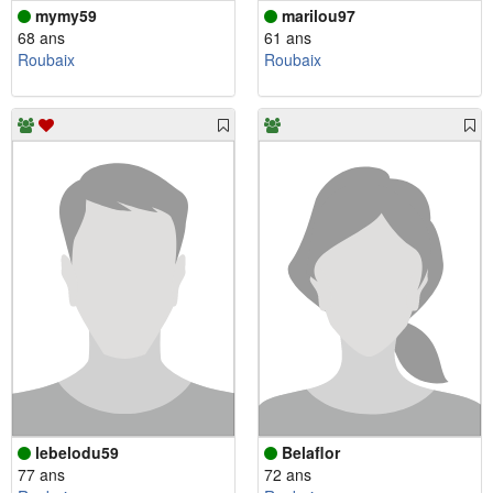
mymy59
marilou97
68 ans
61 ans
Roubaix
Roubaix
lebelodu59
Belaflor
77 ans
72 ans