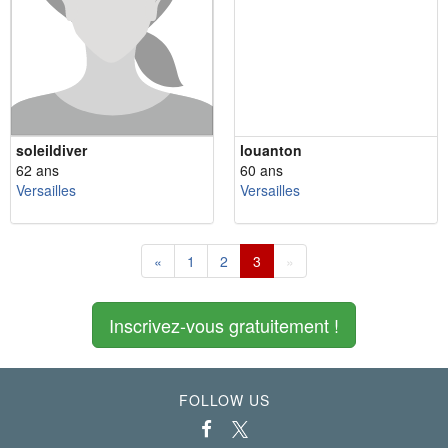
soleildiver
louanton
62 ans
60 ans
Versailles
Versailles
«
1
2
3
»
Inscrivez-vous gratuitement !
FOLLOW US