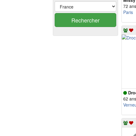
Missy
72 an
Paris
Rechercher
Dro
62 an
Verneu