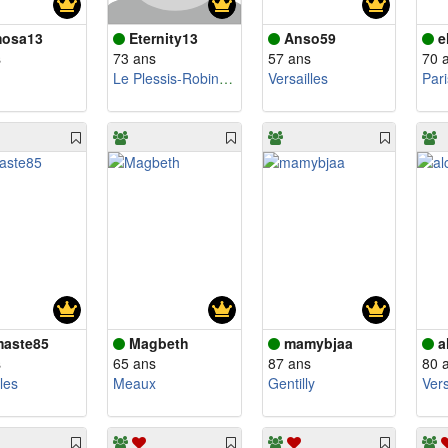
osa13
Eternity13
Anso59
e
s
73 ans
57 ans
70 
Le Plessis-Robinson
Versailles
Pari
aste85
Magbeth
mamybjaa
a
s
65 ans
87 ans
80 
les
Meaux
Gentilly
Vers