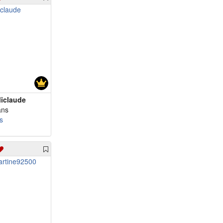
iclaude
ans
s