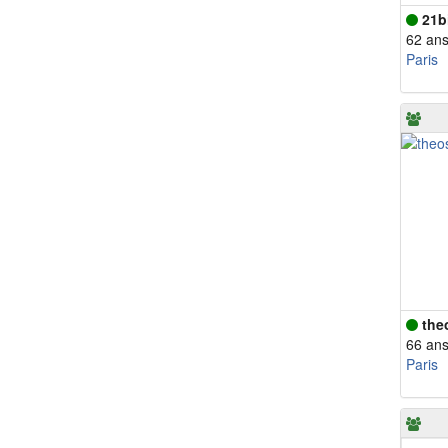
21b
62 an
Paris
the
66 an
Paris