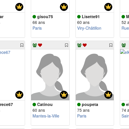
ar
gisou75
Lisette91
M
s
66 ans
60 ans
52 
Paris
Viry-Châtillon
Rue
rece67
Catinou
poupeta
e
s
60 ans
75 ans
74 
Mantes-la-Ville
Paris