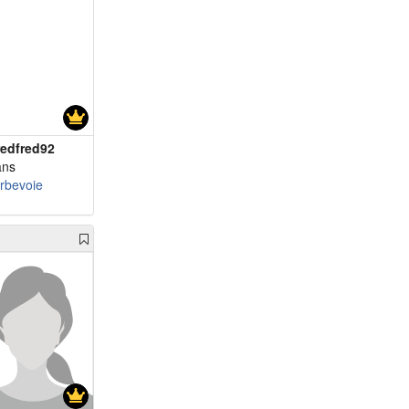
m 51 - Forrest
m 51 - rob51240
m 51 - Max2228
m 61 - Pascor
m 61 - athose
m 62 - Slimann59
redfred92
m 62 - Droch.
ans
rbevoie
m 64 - voyous
m 64 - pasccal
m 64 - troiscm
m 65 - Jpdu09
m 66 - Toto24
m 68 - goupimainr...
m 70 - Monpatou
m 71 - Thierry38
m 71 - bourg26
m 74 - harry60