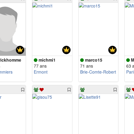
rickhomme
michmi1
marco15
M
s
77 ans
71 ans
63 
mmiers
Ermont
Brie-Comte-Robert
Pari