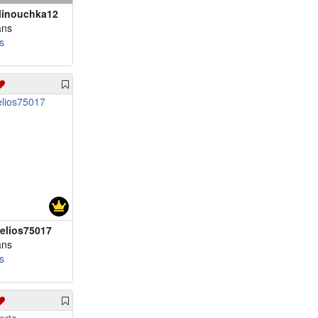
inouchka12
m 75 - diegomarco
ans
m 77 - Alan94
s
m 82 - jacekov
elios75017
ans
s