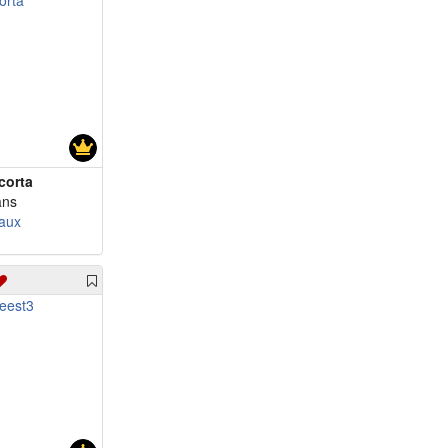
corta
ans
aux