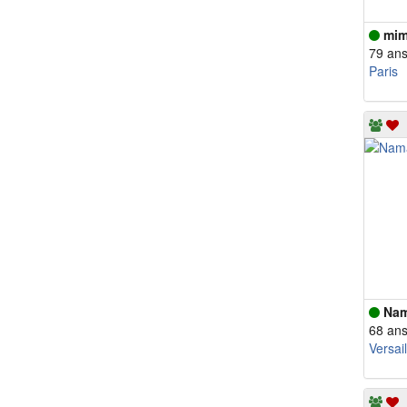
mim
79 an
Paris
Nam
68 an
Versail