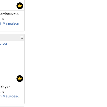
artine92500
ans
il-Malmaison
lkhyor
ans
Saint-Maur-des-Fossés