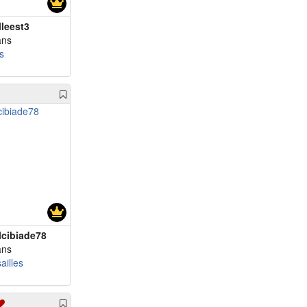
lleest3
ans
s
lcibiade78
ans
ailles