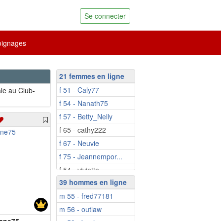
Se connecter
ignages
21 femmes en ligne
f 51 - Caly77
le au Club-
f 54 - Nanath75
f 57 - Betty_Nelly
f 65 - cathy222
f 67 - Neuvie
f 75 - Jeannempor...
f 54 - viviette
39 hommes en ligne
f 56 - Artemis29
m 55 - fred77181
f 61 - Factrice71
m 56 - outlaw
f 64 - bluesana