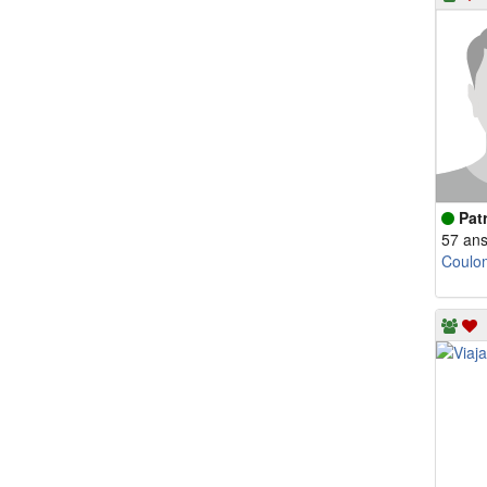
Pat
57 an
Coulo