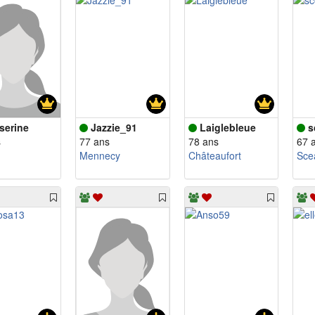
serine
Jazzie_91
Laiglebleue
s
s
77 ans
78 ans
67 
Mennecy
Châteaufort
Sce