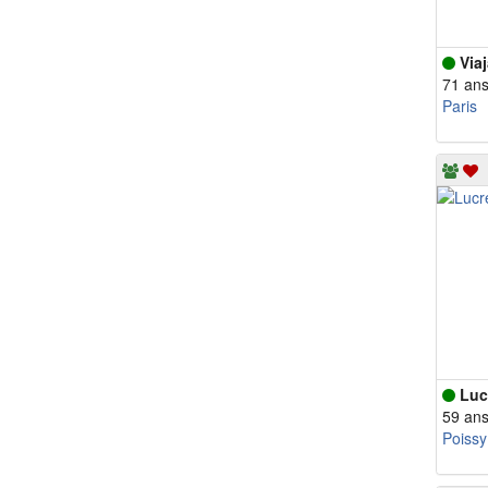
Viaj
71 an
Paris
Luc
59 an
Poissy