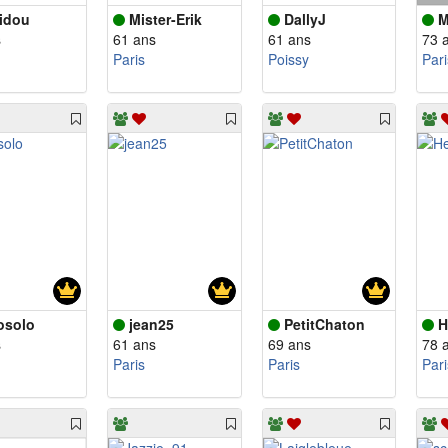
idou
Mister-Erik
DallyJ
M
s
61 ans
61 ans
73 
Paris
Poissy
Pari
osolo
jean25
PetitChaton
H
s
61 ans
69 ans
78 
Paris
Paris
Pari