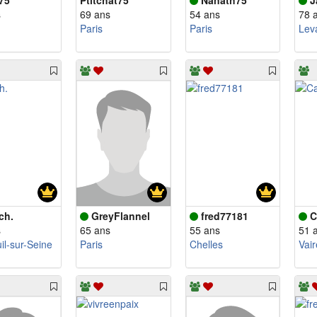
75
Ptitchat75
Nanath75
J
s
69 ans
54 ans
78 
Paris
Paris
Leva
ch.
GreyFlannel
fred77181
C
s
65 ans
55 ans
51 
il-sur-Seine
Paris
Chelles
Vai