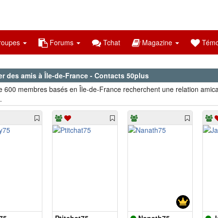
oupes
Forums
Tchat
Magazine
Témo
r des amis à Île-de-France - Contacts 50plus
e 600 membres basés en Île-de-France recherchent une relation amica
.