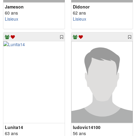
Jameson
Didonor
60 ans
62 ans
Lisieux
Lisieux
Lunita14
ludovic14100
63 ans
56 ans