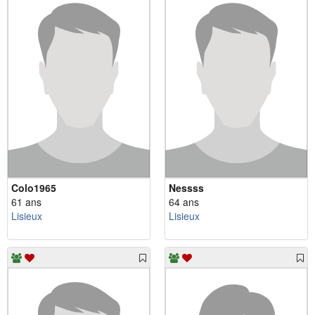
Colo1965
Nessss
61 ans
64 ans
Lisieux
Lisieux