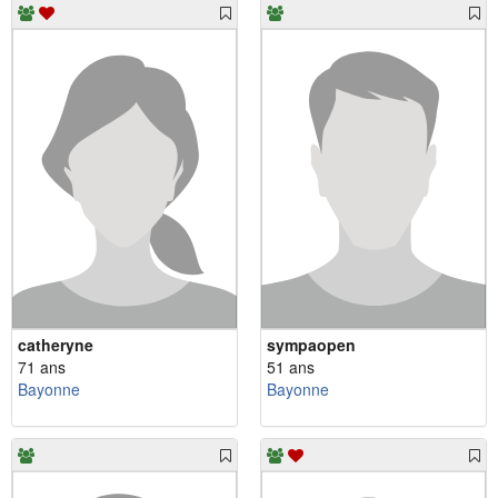
catheryne
sympaopen
71 ans
51 ans
Bayonne
Bayonne