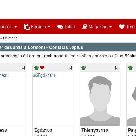
oupes
Forums
Tchat
Magazine
Témo
Lormont
er des amis à Lormont - Contacts 50plus
res basés á Lormont recherchent une relation amicale au Club-50plu
ne33
Egd2103
Thierry33110
Pat