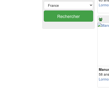
63 an
Lormo
Rechercher
Manu
58 an
Lormo