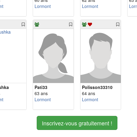
s
60 ans
62 ans
63 
nt
Lormont
Lormont
Lor
shka
Pati33
Polisson33310
s
63 ans
64 ans
nt
Lormont
Lormont
Inscrivez-vous gratuitement !