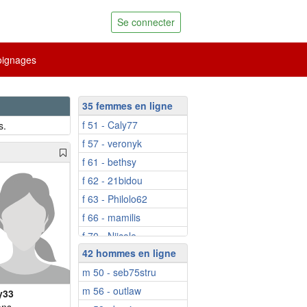
Se connecter
ignages
35 femmes en ligne
f 51 - Caly77
s.
f 57 - veronyk
f 61 - bethsy
f 62 - 21bidou
f 63 - Philolo62
f 66 - mamilis
f 70 - Niicole
42 hommes en ligne
f 73 - marie-jose84
m 50 - seb75stru
f 75 - Jeannempor...
m 56 - outlaw
f 52 - Alicia74
y33